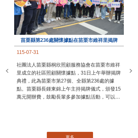
苗栗縣第236處關懷據點在苗栗市維祥里揭牌
11
115-07-31
國
社團法人苗栗縣桐欣照顧服務協會在苗栗市維祥
苗
里成立的社區照顧關懷據點，31日上午舉辦揭牌
署
典禮，此為苗栗市第27個、全縣第236處的據
作
點。苗栗縣長鍾東錦上午主持揭牌儀式，頒發15
縣
萬元開辦費，鼓勵長輩多參加據點活動，可以更
手
加健康、長壽。 坐落於苗栗市維祥里光華街89
號的社區照顧關懷據點，今 ...
更多