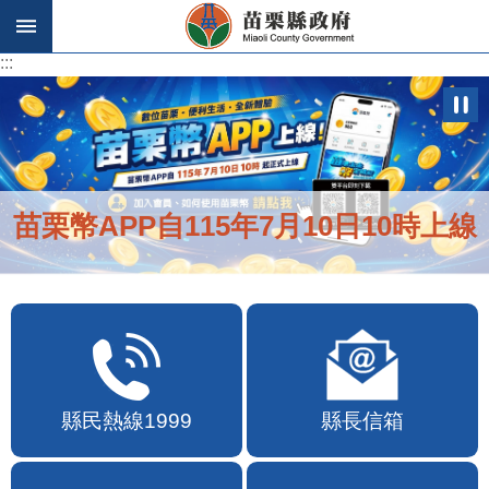
跳到主要內容區塊
:::
:::
苗栗幣APP自115年7月10日10時上線
縣民熱線1999
縣長信箱