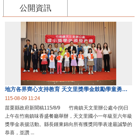
公開資訊
地方各界齊心支持教育 天文里獎學金鼓勵學童勇敢追夢
115-08-09 11:24
苗栗縣政府新聞稿115/8/9 竹南鎮天文里辦公處今(9)日
上午在竹南鎮味香盛餐廳舉辦，天文里國小一年級至六年級
獎學金表揚活動。縣長鍾東錦向所有獲獎同學表達最誠摯的
恭喜，並讚 ...