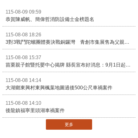
115-08-09 09:59
恭賀陳威帆、簡偉哲消防設備士金榜題名
115-08-08 18:26
3對3戰鬥陀螺團體賽決戰銅鑼灣 青創市集展售為父親節增添繽紛
115-08-08 15:37
苗栗親子館暨托嬰中心揭牌 縣長宣布好消息：9月1日起調降臨時托嬰費用
115-08-08 14:14
大湖鄉東興村東興楓葉地圖過後500公尺車禍案件
115-08-08 14:10
後龍鎮福寧里頭湖車禍案件
更多