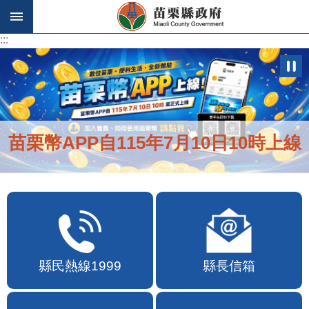
跳到主要內容區塊
:::
:::
苗栗幣APP自115年7月10日10時上線
縣民熱線1999
縣長信箱