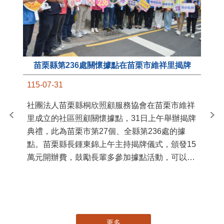
苗栗縣第236處關懷據點在苗栗市維祥里揭牌
11
115-07-31
國
社團法人苗栗縣桐欣照顧服務協會在苗栗市維祥
苗
里成立的社區照顧關懷據點，31日上午舉辦揭牌
署
典禮，此為苗栗市第27個、全縣第236處的據
作
點。苗栗縣長鍾東錦上午主持揭牌儀式，頒發15
縣
萬元開辦費，鼓勵長輩多參加據點活動，可以更
手
加健康、長壽。 坐落於苗栗市維祥里光華街89
號的社區照顧關懷據點，今 ...
更多