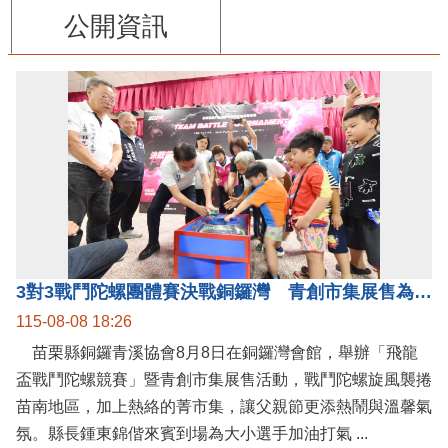
公開資訊
3對3戰鬥陀螺團體賽決戰銅鑼灣 青創市集展售為父親節增添繽紛
115-08-08 18:26
苗栗縣銅鑼青溪協會8月8日在銅鑼灣會館，舉辦「飛龍
盃戰鬥陀螺競賽」暨青創市集展售活動，戰鬥陀螺旋風襲捲
苗南地區，加上熱絡的菁市集，讓父親節更添熱鬧與溫馨氣
氛。縣長鍾東錦偕來賓到場為大小選手加油打氣 ...