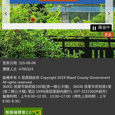
更多
播放中
更多