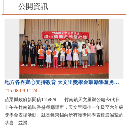
公開資訊
地方各界齊心支持教育 天文里獎學金鼓勵學童勇敢追夢
115-08-09 11:24
苗栗縣政府新聞稿115/8/9 竹南鎮天文里辦公處今(9)日
上午在竹南鎮味香盛餐廳舉辦，天文里國小一年級至六年級
獎學金表揚活動。縣長鍾東錦向所有獲獎同學表達最誠摯的
恭喜，並讚 ...