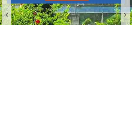
播放中
更多
:::
更新日期
115-08-09
瀏覽人次
4786077
版權所有 © 苗栗縣政府 Copyright 2019 Miaoli County Government
All rights reserved.
36001 苗栗市縣府路100號(第一辦公大樓)、36046 苗栗市府前路1號
(第二辦公大樓) 電話:1999(限苗栗縣內撥打), 037-322150(外縣市)
服務時間：上午8:00~12:00、13:00~17:00（彈性上班時間：上午
8:00~8:30）