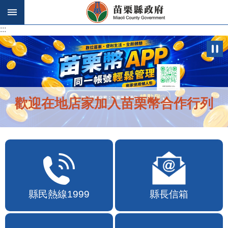
跳到主要內容區塊
:::
:::
歡迎在地店家加入苗栗幣合作行列
縣民熱線1999
縣長信箱