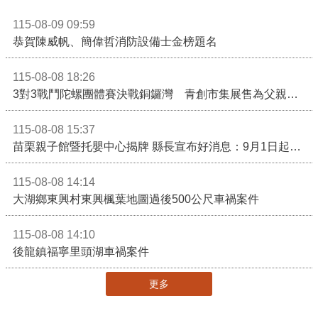
115-08-09 09:59
恭賀陳威帆、簡偉哲消防設備士金榜題名
115-08-08 18:26
3對3戰鬥陀螺團體賽決戰銅鑼灣 青創市集展售為父親節增添繽紛
115-08-08 15:37
苗栗親子館暨托嬰中心揭牌 縣長宣布好消息：9月1日起調降臨時托嬰費用
115-08-08 14:14
大湖鄉東興村東興楓葉地圖過後500公尺車禍案件
115-08-08 14:10
後龍鎮福寧里頭湖車禍案件
更多