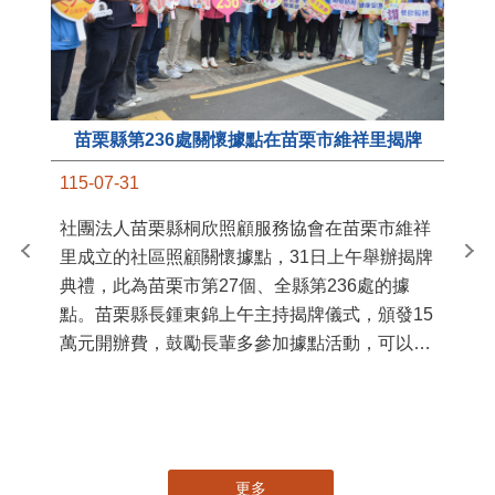
苗栗縣第236處關懷據點在苗栗市維祥里揭牌
11
115-07-31
國
社團法人苗栗縣桐欣照顧服務協會在苗栗市維祥
苗
里成立的社區照顧關懷據點，31日上午舉辦揭牌
署
典禮，此為苗栗市第27個、全縣第236處的據
作
點。苗栗縣長鍾東錦上午主持揭牌儀式，頒發15
縣
萬元開辦費，鼓勵長輩多參加據點活動，可以更
手
加健康、長壽。 坐落於苗栗市維祥里光華街89
號的社區照顧關懷據點，今 ...
更多