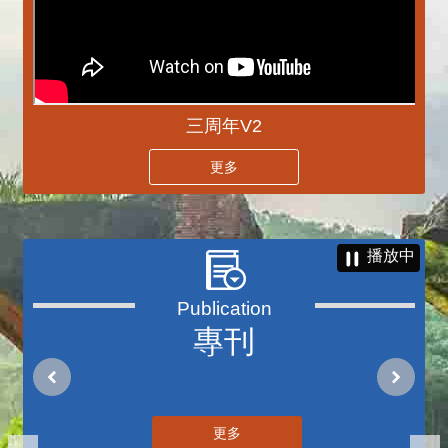
三周年V2
更多
播放中
專刊
更多