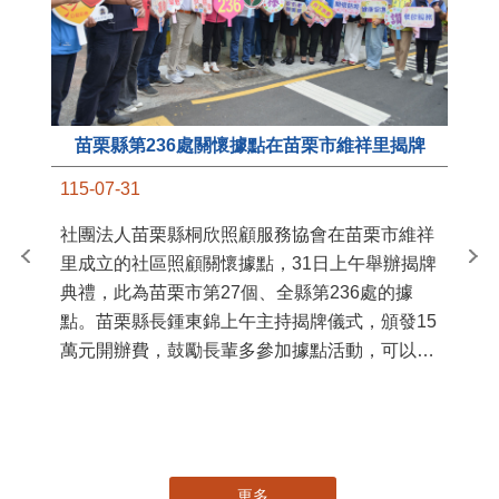
苗栗縣第236處關懷據點在苗栗市維祥里揭牌
11
115-07-31
國
社團法人苗栗縣桐欣照顧服務協會在苗栗市維祥
苗
里成立的社區照顧關懷據點，31日上午舉辦揭牌
署
典禮，此為苗栗市第27個、全縣第236處的據
作
點。苗栗縣長鍾東錦上午主持揭牌儀式，頒發15
縣
萬元開辦費，鼓勵長輩多參加據點活動，可以更
手
加健康、長壽。 坐落於苗栗市維祥里光華街89
號的社區照顧關懷據點，今 ...
更多