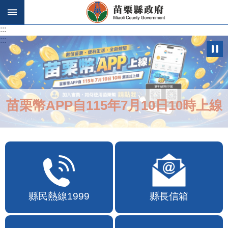
跳到主要內容區塊
:::
:::
苗栗幣APP自115年7月10日10時上線
縣民熱線1999
縣長信箱