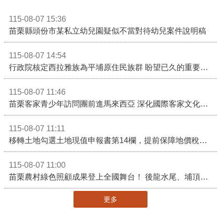
115-08-07 15:36
苗栗縣頭份市某私立幼兒園疑似不當對待幼兒案件說明稿
115-08-07 14:54
行政院核定西拉雅族為平埔原住民族群 盼望已久的重要時刻到來！8月13日起受理民族成員名冊登記
115-08-07 11:46
苗栗客家青少年訪問團前進馬來西亞 深化國際客家文化交流
115-08-07 11:11
移轉土地勾選土地現值申報書第14欄，提前保障地價稅節稅權益
115-08-07 11:00
苗栗農村綠色照顧成果登上全國舞台！ 後龍水尾、埔頂社區前進2026高齡健康產業博覽會
更多