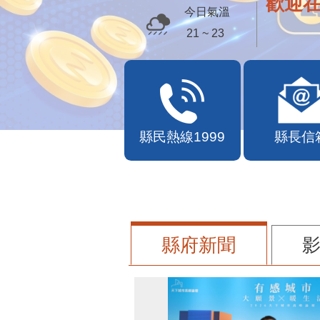
歡迎
今日氣溫
21 ~ 23
縣民熱線1999
縣長信
縣府新聞