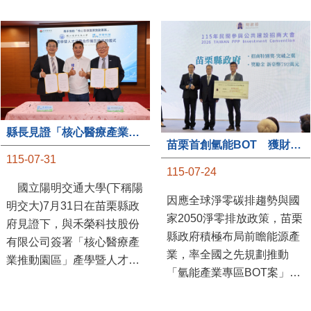
縣長見證「核心醫療產業推動園區」產學合作簽約儀式
苗栗首創氫能BOT 獲財政部「突破之翼」肯定
115-07-31
115-07-24
國立陽明交通大學(下稱陽
因應全球淨零碳排趨勢與國
明交大)7月31日在苗栗縣政
家2050淨零排放政策，苗栗
府見證下，與禾榮科技股份
縣政府積極布局前瞻能源產
有限公司簽署「核心醫療產
業，率全國之先規劃推動
業推動園區」產學暨人才培
「氫能產業專區BOT案」，
育合作備忘錄，為苗栗產業
透過促進民間參與公共建設
升級注入新動能，會中，縣
（BOT）模式，引進民間資