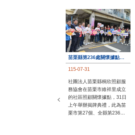
苗栗縣第236處關懷據點在苗栗市維祥里揭牌
115-07-31
社團法人苗栗縣桐欣照顧服
務協會在苗栗市維祥里成立
的社區照顧關懷據點，31日
上午舉辦揭牌典禮，此為苗
栗市第27個、全縣第236處
的據點。苗栗縣長鍾東錦上
午主持揭牌儀式，頒發15萬