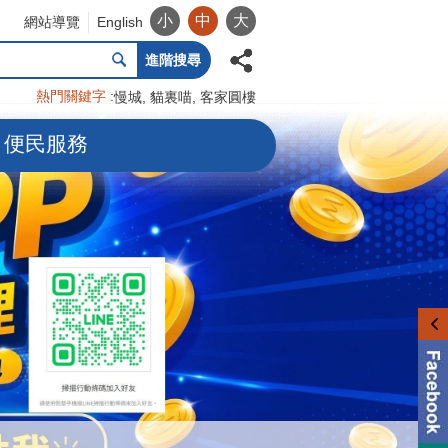
小
中
大
網站導覽
English
進階搜尋
熱門關鍵字
慢城
貓裏喵
客家圓樓
便民服務