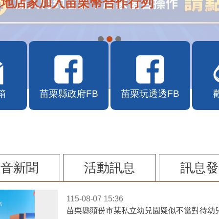
在地店家加入苗栗幣合作行列
箱
苗栗縣政府FB
苗栗玩透透FB
影音新聞
活動訊息
訊息發
115-08-07 15:36
苗栗縣頭份市某私立幼兒園疑似不當對待幼