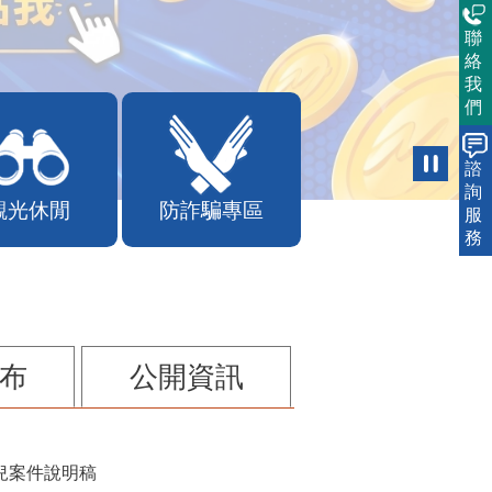
聯
絡
我
們
諮
詢
觀光休閒
防詐騙專區
服
務
布
公開資訊
兒案件說明稿