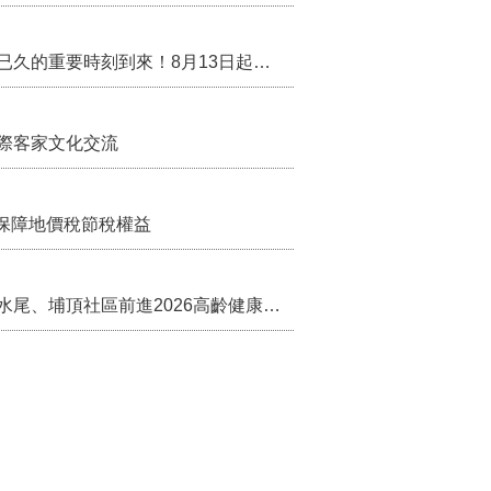
行政院核定西拉雅族為平埔原住民族群 盼望已久的重要時刻到來！8月13日起受理民族成員名冊登記
際客家文化交流
保障地價稅節稅權益
苗栗農村綠色照顧成果登上全國舞台！ 後龍水尾、埔頂社區前進2026高齡健康產業博覽會