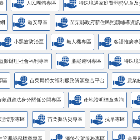
臺
人民團體專區
特殊境遇家庭暨弱勢兒童及
網
道安專區
苗栗縣政府新住民照顧輔導資訊
小黑蚊防治區
無人機專區
客語推廣專
盈餘辦理社會福利專區
廉能透明專區
特殊境
專區
苗栗縣婦女福利服務資源整合平台
農業
衝突迴避法身分關係公開專區
產地證明標章查詢
管理情形專區
苗栗縣防災專區
抗旱專區
主管理認證標章專區
酒後代駕服務專區
全民