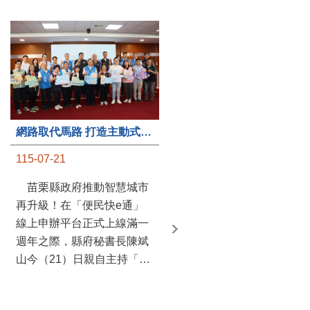
第235處關懷據點揭牌運作 縣長宣布共餐補助將加碼到1萬元
網路取代馬路 打造主動式數位便民服務 苗栗便民快e通 2.0智慧升級啟用
115-07-20
115-07-21
苗栗縣政府攜手牧田家庭
苗栗縣政府推動智慧城市
關懷協會，在頭屋鄉設立的
再升級！在「便民快e通」
社區照顧關懷據點20日揭牌
線上申辦平台正式上線滿一
運作，這是鄉內第6個、全
週年之際，縣府秘書長陳斌
縣第235處的據點；縣長鍾
山今（21）日親自主持「便
東錦在主持揭牌儀式推進據
民快e通 2.0 啟用記者會」，
點總數的同時，也宣布年底
宣布系統全面升級。數位發
前可望將共餐補助直接調高