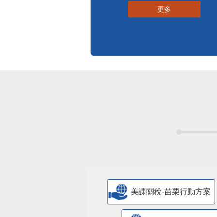
更多
美課關稅-苗栗行動方案