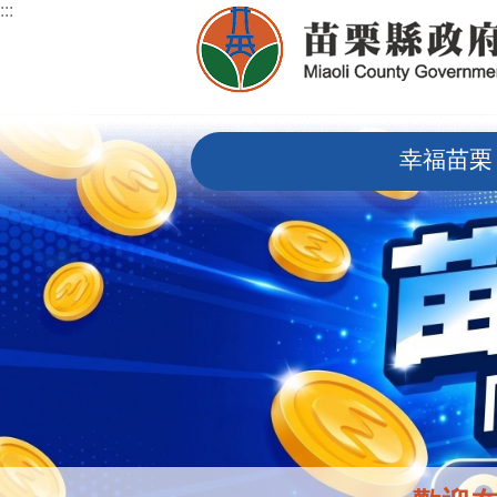
:::
跳到主要內容區塊
:::
幸福苗栗