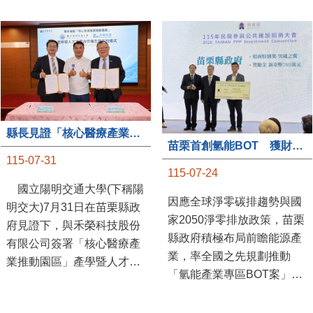
縣長見證「核心醫療產業推動園區」產學合作簽約儀式
苗栗首創氫能BOT 獲財政部「突破之翼」肯定
115-07-31
115-07-24
國立陽明交通大學(下稱陽
因應全球淨零碳排趨勢與國
明交大)7月31日在苗栗縣政
家2050淨零排放政策，苗栗
府見證下，與禾榮科技股份
縣政府積極布局前瞻能源產
有限公司簽署「核心醫療產
業，率全國之先規劃推動
業推動園區」產學暨人才培
「氫能產業專區BOT案」，
育合作備忘錄，為苗栗產業
透過促進民間參與公共建設
升級注入新動能，會中，縣
（BOT）模式，引進民間資