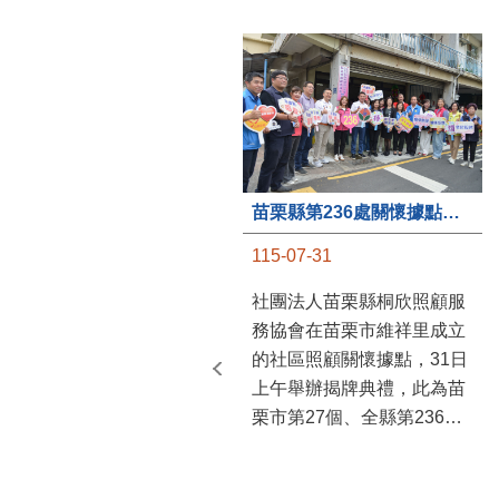
苗栗縣第236處關懷據點在苗栗市維祥里揭牌
115-07-31
社團法人苗栗縣桐欣照顧服
務協會在苗栗市維祥里成立
的社區照顧關懷據點，31日
上午舉辦揭牌典禮，此為苗
栗市第27個、全縣第236處
的據點。苗栗縣長鍾東錦上
午主持揭牌儀式，頒發15萬