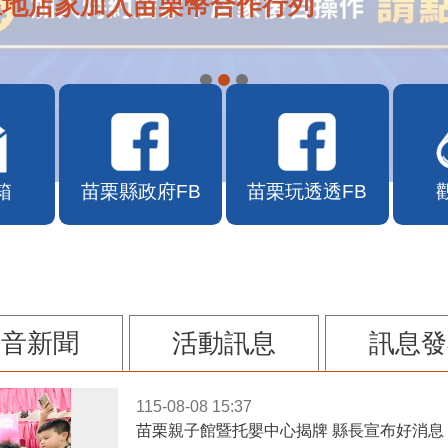
在地店家加入苗栗幣合作行列
箱
苗栗縣政府FB
苗栗玩透透FB
影音新聞
活動訊息
訊息發
115-08-08 15:37
苗栗親子館暨托嬰中心揭牌 縣長宣布好消息