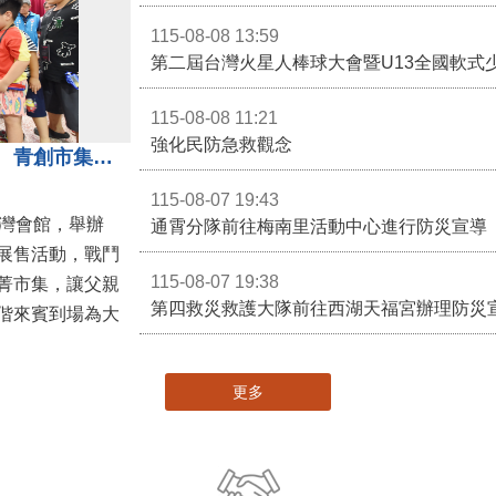
115-08-08 13:59
第二屆台灣火星人棒球大會暨U13全國軟式
115-08-08 11:21
強化民防急救觀念
3對3戰鬥陀螺團體賽決戰銅鑼灣 青創市集展售為父親節增添繽紛
115-08-07 19:43
灣會館，舉辦
通霄分隊前往梅南里活動中心進行防災宣導
展售活動，戰鬥
115-08-07 19:38
菁市集，讓父親
第四救災救護大隊前往西湖天福宮辦理防災
偕來賓到場為大
更多