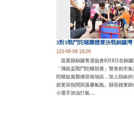
115-08-08 18:26
苗栗縣銅鑼青溪協會8月8日在銅鑼
「飛龍盃戰鬥陀螺競賽」暨青創市集
陀螺旋風襲捲苗南地區，加上熱絡的
節更添熱鬧與溫馨氣氛。縣長鍾東錦
小選手加油打氣 ...