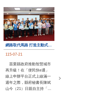
第235處關懷據點揭牌運作 縣長宣布共餐補助將加碼到1萬元
網路取代馬路 打造主動式數位便民服務 苗栗便民快e通 2.0智慧升級啟用
115-07-20
115-07-21
苗栗縣政府攜手牧田家庭
苗栗縣政府推動智慧城市
關懷協會，在頭屋鄉設立的
再升級！在「便民快e通」
社區照顧關懷據點20日揭牌
線上申辦平台正式上線滿一
運作，這是鄉內第6個、全
週年之際，縣府秘書長陳斌
縣第235處的據點；縣長鍾
山今（21）日親自主持「便
東錦在主持揭牌儀式推進據
民快e通 2.0 啟用記者會」，
點總數的同時，也宣布年底
宣布系統全面升級。數位發
前可望將共餐補助直接調高