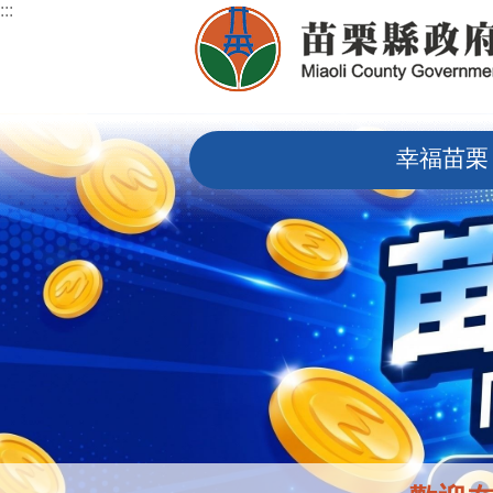
:::
跳到主要內容區塊
:::
幸福苗栗