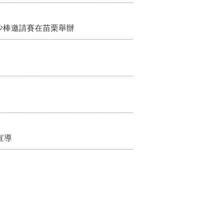
少棒邀請賽在苗栗舉辦
宣導