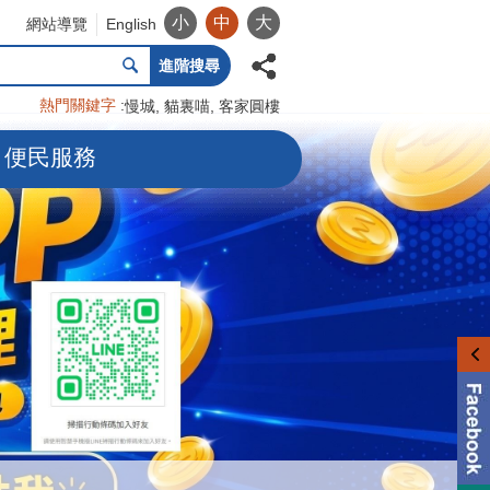
小
中
大
網站導覽
English
進階搜尋
熱門關鍵字
慢城
貓裏喵
客家圓樓
便民服務