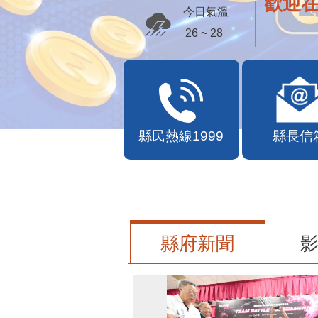
歡迎
今日氣溫
26 ~ 28
縣民熱線1999
縣長信
縣府新聞