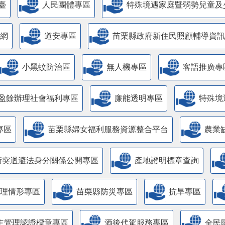
臺
人民團體專區
特殊境遇家庭暨弱勢兒童及
網
道安專區
苗栗縣政府新住民照顧輔導資訊
小黑蚊防治區
無人機專區
客語推廣專
盈餘辦理社會福利專區
廉能透明專區
特殊境
專區
苗栗縣婦女福利服務資源整合平台
農業
衝突迴避法身分關係公開專區
產地證明標章查詢
管理情形專區
苗栗縣防災專區
抗旱專區
主管理認證標章專區
酒後代駕服務專區
全民