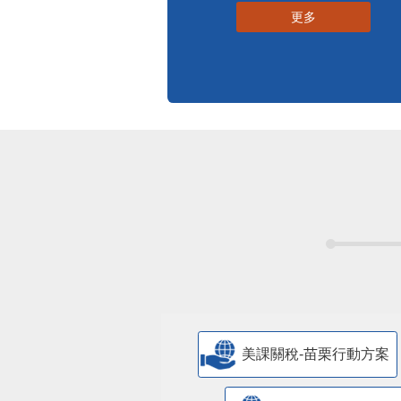
更多
美課關稅-苗栗行動方案