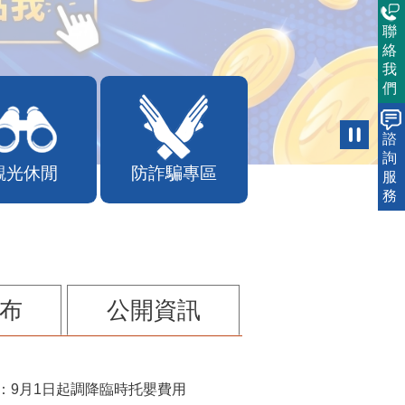
聯
絡
我
們
諮
詢
觀光休閒
防詐騙專區
服
務
布
公開資訊
：9月1日起調降臨時托嬰費用