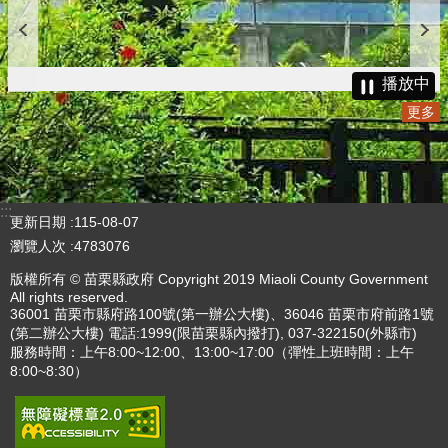
更多
播放中
更多