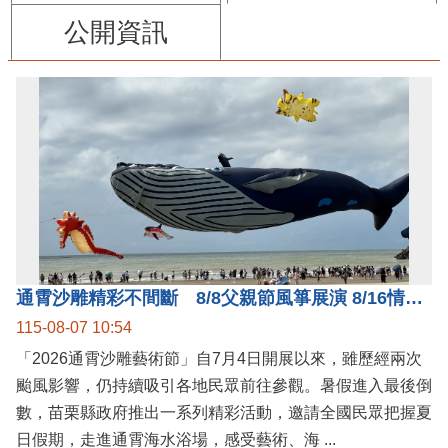
公開資訊
通霄沙雕精彩不間斷 8/8父親節風箏展演 8/16情人節66對浪漫挑戰送好禮
115-08-07 10:54
「2026通霄沙雕藝術節」自7月4日開展以來，雖歷經兩次
颱風影響，仍持續吸引各地民眾前往參觀。暑假進入最後倒
數，苗栗縣政府推出一系列精彩活動，邀請全國民眾把握夏
日假期，走進通霄海水浴場，感受藝術、海 ...