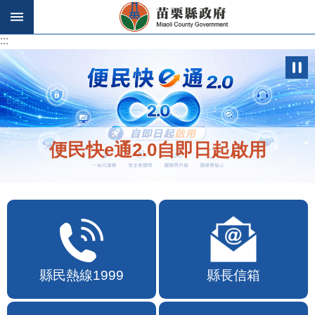
跳到主要內容區塊
:::
:::
便民快e通2.0自即日起啟用
縣民熱線1999
縣長信箱