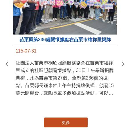
苗栗縣第236處關懷據點在苗栗市維祥里揭牌
11
115-07-31
國
社團法人苗栗縣桐欣照顧服務協會在苗栗市維祥
苗
里成立的社區照顧關懷據點，31日上午舉辦揭牌
署
典禮，此為苗栗市第27個、全縣第236處的據
作
點。苗栗縣長鍾東錦上午主持揭牌儀式，頒發15
縣
萬元開辦費，鼓勵長輩多參加據點活動，可以更
手
加健康、長壽。 坐落於苗栗市維祥里光華街89
號的社區照顧關懷據點，今 ...