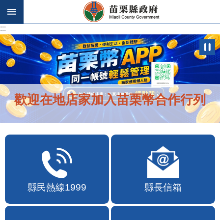
跳到主要內容區塊
:::
:::
歡迎在地店家加入苗栗幣合作行列
縣民熱線1999
縣長信箱