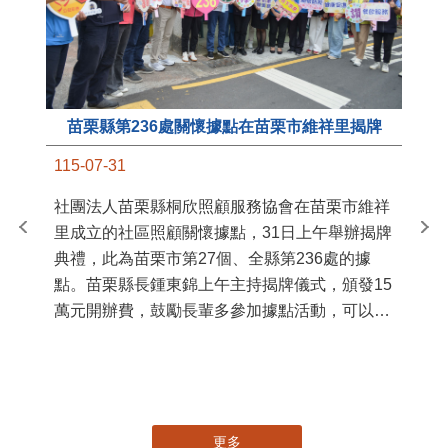
苗栗縣第236處關懷據點在苗栗市維祥里揭牌
11
115-07-31
國
社團法人苗栗縣桐欣照顧服務協會在苗栗市維祥
苗
里成立的社區照顧關懷據點，31日上午舉辦揭牌
署
典禮，此為苗栗市第27個、全縣第236處的據
作
點。苗栗縣長鍾東錦上午主持揭牌儀式，頒發15
縣
萬元開辦費，鼓勵長輩多參加據點活動，可以更
手
加健康、長壽。 坐落於苗栗市維祥里光華街89
號的社區照顧關懷據點，今 ...
更多