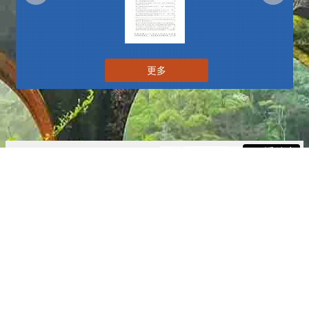
更多
播放中
更多