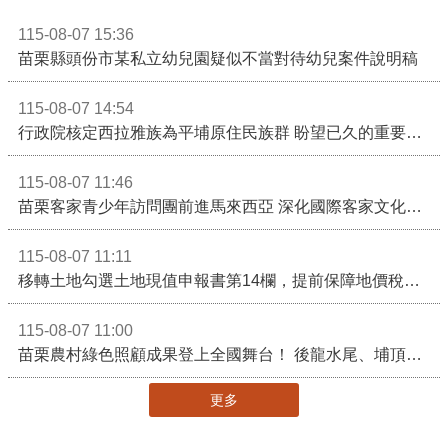
115-08-07 15:36
苗栗縣頭份市某私立幼兒園疑似不當對待幼兒案件說明稿
115-08-07 14:54
行政院核定西拉雅族為平埔原住民族群 盼望已久的重要時刻到來！8月13日起受理民族成員名冊登記
115-08-07 11:46
苗栗客家青少年訪問團前進馬來西亞 深化國際客家文化交流
115-08-07 11:11
移轉土地勾選土地現值申報書第14欄，提前保障地價稅節稅權益
115-08-07 11:00
苗栗農村綠色照顧成果登上全國舞台！ 後龍水尾、埔頂社區前進2026高齡健康產業博覽會
更多