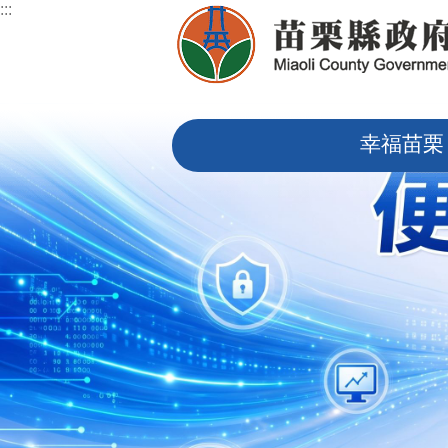
:::
跳到主要內容區塊
:::
幸福苗栗