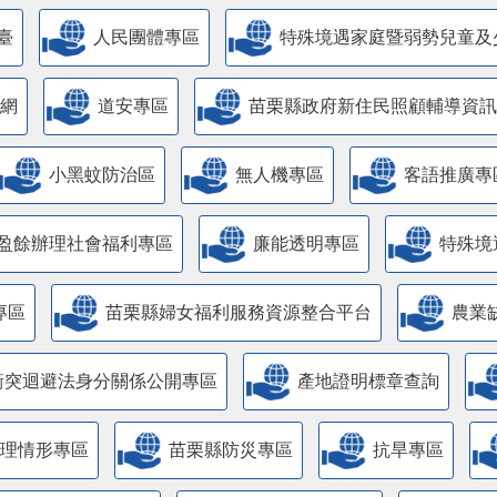
臺
人民團體專區
特殊境遇家庭暨弱勢兒童及
網
道安專區
苗栗縣政府新住民照顧輔導資訊
小黑蚊防治區
無人機專區
客語推廣專
盈餘辦理社會福利專區
廉能透明專區
特殊境
專區
苗栗縣婦女福利服務資源整合平台
農業
衝突迴避法身分關係公開專區
產地證明標章查詢
管理情形專區
苗栗縣防災專區
抗旱專區