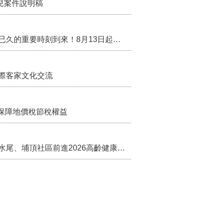
兒案件說明稿
行政院核定西拉雅族為平埔原住民族群 盼望已久的重要時刻到來！8月13日起受理民族成員名冊登記
際客家文化交流
保障地價稅節稅權益
苗栗農村綠色照顧成果登上全國舞台！ 後龍水尾、埔頂社區前進2026高齡健康產業博覽會