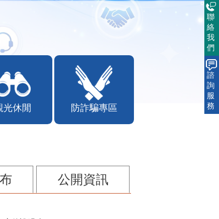
聯
絡
我
們
諮
詢
服
務
觀光休閒
防詐騙專區
布
公開資訊