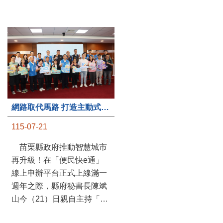
第235處關懷據點揭牌運作 縣長宣布共餐補助將加碼到1萬元
網路取代馬路 打造主動式數位便民服務 苗栗便民快e通 2.0智慧升級啟用
115-07-20
115-07-21
苗栗縣政府攜手牧田家庭
苗栗縣政府推動智慧城市
關懷協會，在頭屋鄉設立的
再升級！在「便民快e通」
社區照顧關懷據點20日揭牌
線上申辦平台正式上線滿一
運作，這是鄉內第6個、全
週年之際，縣府秘書長陳斌
縣第235處的據點；縣長鍾
山今（21）日親自主持「便
東錦在主持揭牌儀式推進據
民快e通 2.0 啟用記者會」，
點總數的同時，也宣布年底