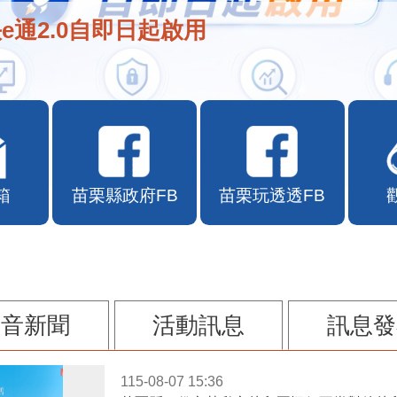
e通2.0自即日起啟用
箱
苗栗縣政府FB
苗栗玩透透FB
影音新聞
活動訊息
訊息發
115-08-07 15:36