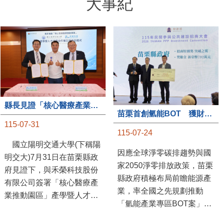
大事紀
縣長見證「核心醫療產業推動園區」產學合作簽約儀式
苗栗首創氫能BOT 獲財政部「突破之翼」肯定
115-07-31
115-07-24
國立陽明交通大學(下稱陽
因應全球淨零碳排趨勢與國
明交大)7月31日在苗栗縣政
家2050淨零排放政策，苗栗
府見證下，與禾榮科技股份
縣政府積極布局前瞻能源產
有限公司簽署「核心醫療產
業，率全國之先規劃推動
業推動園區」產學暨人才培
「氫能產業專區BOT案」，
育合作備忘錄，為苗栗產業
透過促進民間參與公共建設