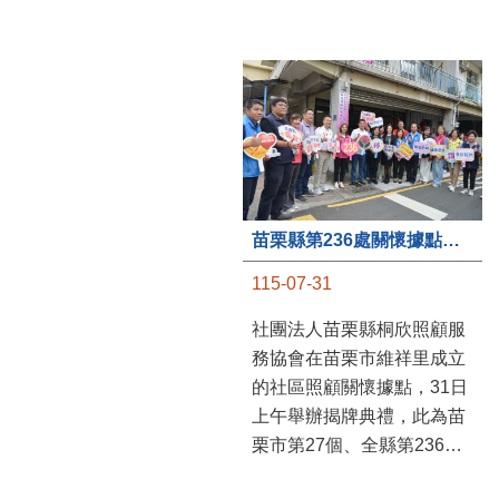
苗栗縣第236處關懷據點在苗栗市維祥里揭牌
115-07-31
社團法人苗栗縣桐欣照顧服
務協會在苗栗市維祥里成立
的社區照顧關懷據點，31日
上午舉辦揭牌典禮，此為苗
栗市第27個、全縣第236處
的據點。苗栗縣長鍾東錦上