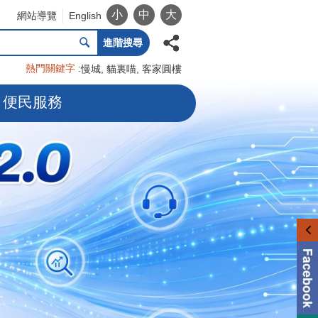
小
中
大
網站導覽
English
進階搜尋
熱門關鍵字
慢城
貓裏喵
客家圓樓
便民服務