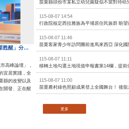
苗栗縣頭份市某私立幼兒園疑似不當對待幼
115-08-07 14:54
115-08-07 11:46
苗栗客家青少年訪問團前進馬來西亞 深化國
苗栗縣長鍾東錦受邀演講 「苗栗甦醒」分享近年轉變
115-08-07 11:11
城市高峰論壇」，
移轉土地勾選土地現值申報書第14欄，提前
的宜居實踐，全
115-08-07 11:00
栗縣的改變以及
在開發、正在醒
更多