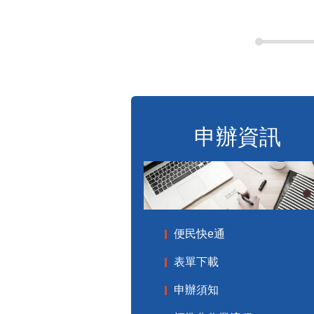
申辦資訊
便民快e通
表單下載
申辦須知