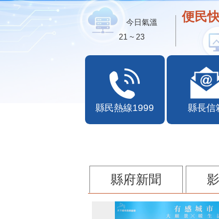
便民快
今日氣溫
21 ~ 23
縣民熱線1999
縣長信
縣府新聞