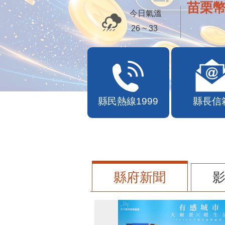
苗栗幣
今日氣溫
26 ~ 33
縣民熱線1999
縣長信
縣府新聞