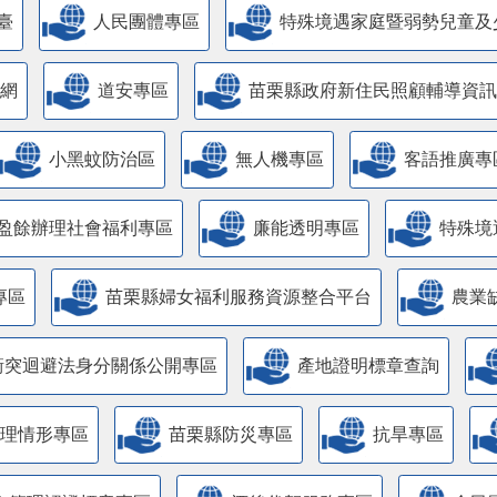
臺
人民團體專區
特殊境遇家庭暨弱勢兒童及
網
道安專區
苗栗縣政府新住民照顧輔導資訊
小黑蚊防治區
無人機專區
客語推廣專
盈餘辦理社會福利專區
廉能透明專區
特殊境
專區
苗栗縣婦女福利服務資源整合平台
農業
衝突迴避法身分關係公開專區
產地證明標章查詢
管理情形專區
苗栗縣防災專區
抗旱專區