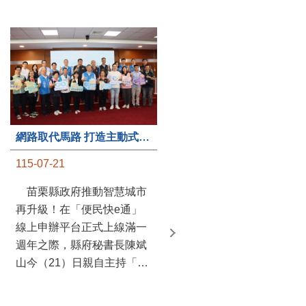
第235處關懷據點揭牌運作 縣長宣布共餐補助將加碼到1萬元
網路取代馬路 打造主動式數位便民服務 苗栗便民快e通 2.0智慧升級啟用
115-07-20
115-07-21
苗栗縣政府攜手牧田家庭
苗栗縣政府推動智慧城市
關懷協會，在頭屋鄉設立的
再升級！在「便民快e通」
社區照顧關懷據點20日揭牌
線上申辦平台正式上線滿一
運作，這是鄉內第6個、全
週年之際，縣府秘書長陳斌
縣第235處的據點；縣長鍾
山今（21）日親自主持「便
東錦在主持揭牌儀式推進據
民快e通 2.0 啟用記者會」，
點總數的同時，也宣布年底
宣布系統全面升級。數位發