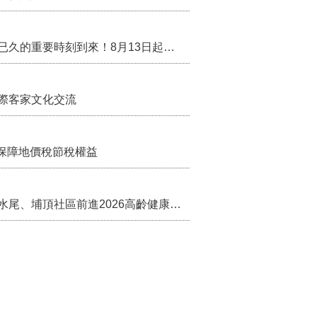
行政院核定西拉雅族為平埔原住民族群 盼望已久的重要時刻到來！8月13日起受理民族成員名冊登記
際客家文化交流
保障地價稅節稅權益
苗栗農村綠色照顧成果登上全國舞台！ 後龍水尾、埔頂社區前進2026高齡健康產業博覽會