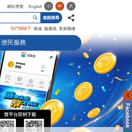
小
中
大
網站導覽
English
進階搜尋
熱門關鍵字
慢城
貓裏喵
客家圓樓
便民服務