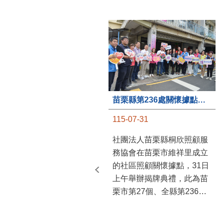
苗栗縣第236處關懷據點在苗栗市維祥里揭牌
115-07-31
社團法人苗栗縣桐欣照顧服
務協會在苗栗市維祥里成立
的社區照顧關懷據點，31日
上午舉辦揭牌典禮，此為苗
栗市第27個、全縣第236處
的據點。苗栗縣長鍾東錦上
午主持揭牌儀式，頒發15萬