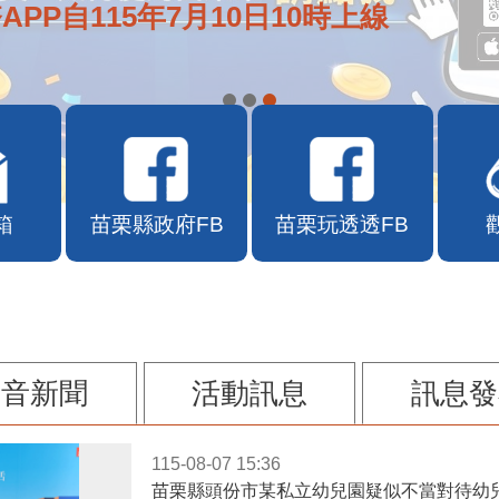
APP自115年7月10日10時上線
箱
苗栗縣政府FB
苗栗玩透透FB
影音新聞
活動訊息
訊息發
115-08-07 15:36
苗栗縣頭份市某私立幼兒園疑似不當對待幼