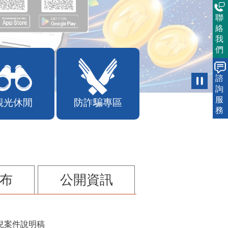
聯
絡
我
們
諮
詢
服
觀光休閒
防詐騙專區
務
布
公開資訊
兒案件說明稿