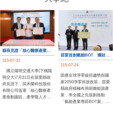
縣長見證「核心醫療產業推動園區」產學合作簽約儀式
苗栗首創氫能BOT 獲財政部「突破之翼」肯定
115-07-31
115-07-24
國立陽明交通大學(下稱陽
因應全球淨零碳排趨勢與國
明交大)7月31日在苗栗縣政
家2050淨零排放政策，苗栗
府見證下，與禾榮科技股份
縣政府積極布局前瞻能源產
有限公司簽署「核心醫療產
業，率全國之先規劃推動
業推動園區」產學暨人才培
「氫能產業專區BOT案」，
育合作備忘錄，為苗栗產業
透過促進民間參與公共建設
升級注入新動能，會中，縣