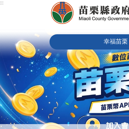
:::
跳到主要內容區塊
:::
幸福苗栗