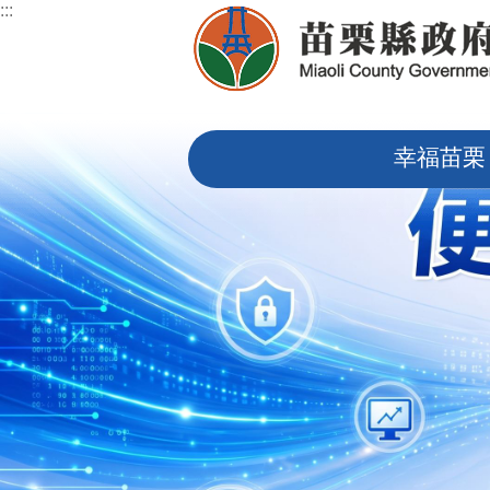
:::
跳到主要內容區塊
:::
幸福苗栗