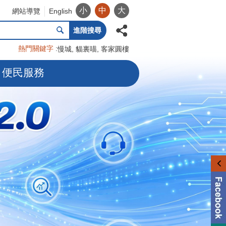
小
中
大
網站導覽
English
進階搜尋
熱門關鍵字
慢城
貓裏喵
客家圓樓
便民服務