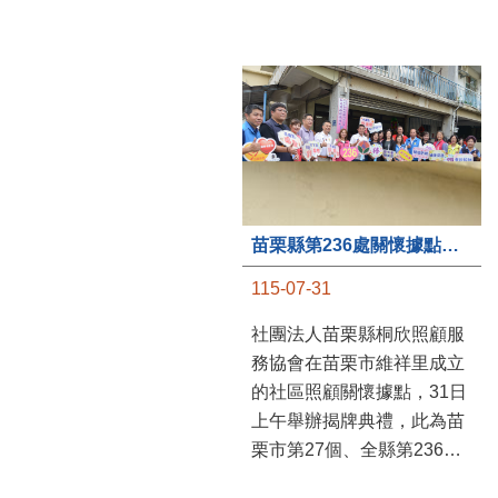
苗栗縣第236處關懷據點在苗栗市維祥里揭牌
115-07-31
社團法人苗栗縣桐欣照顧服
務協會在苗栗市維祥里成立
的社區照顧關懷據點，31日
上午舉辦揭牌典禮，此為苗
栗市第27個、全縣第236處
的據點。苗栗縣長鍾東錦上