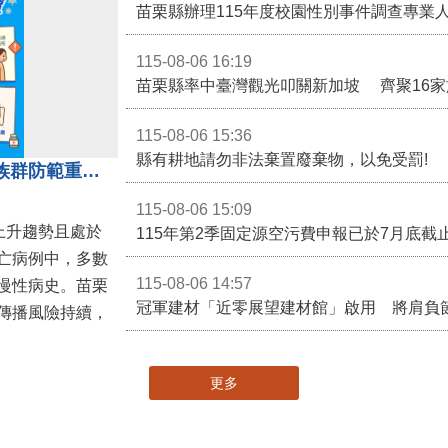
115-08-06 16:19
115-08-06 15:36
縣有耕地請勿非法棄置廢棄物，以免受罰!
近期新冠疫情升溫！呼籲高風險族群防範重症、儘速接種疫苗及早就醫
115-08-06 15:09
呈上升趨勢且處於
亡病例中，多數
115-08-06 14:57
慢性病史。苗栗
冠軍建材「近零展望建材館」啟用 將肩負
傳播風險持續，
更多