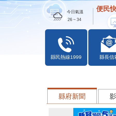
便民快
今日氣溫
26 ~ 34
縣民熱線1999
縣長信
縣府新聞