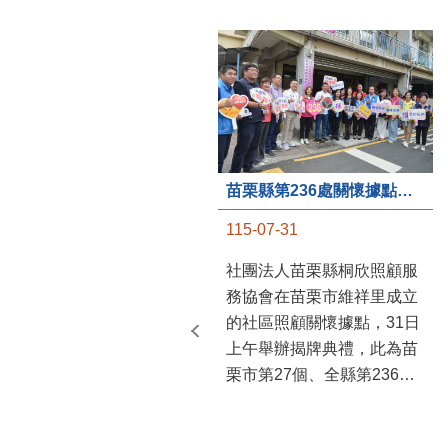
苗栗縣第236處關懷據點在苗栗市維祥里揭牌
115-07-31
社團法人苗栗縣桐欣照顧服
務協會在苗栗市維祥里成立
的社區照顧關懷據點，31日
上午舉辦揭牌典禮，此為苗
栗市第27個、全縣第236處
的據點。苗栗縣長鍾東錦上
午主持揭牌儀式，頒發15萬