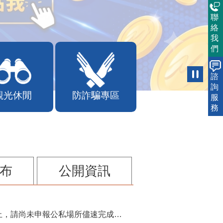
聯
絡
我
們
諮
詢
觀光休閒
防詐騙專區
服
務
布
公開資訊
115年第2季固定源空污費申報已於7月底截止，請尚未申報公私場所儘速完成申繳，以免面臨滯納金及罰鍰!