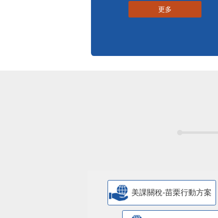
更多
美課關稅-苗栗行動方案