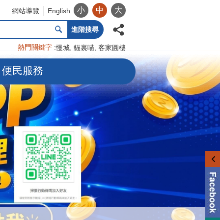
小
中
大
網站導覽
English
進階搜尋
熱門關鍵字
慢城
貓裏喵
客家圓樓
便民服務