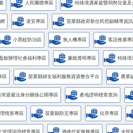
臺
人民團體專區
特殊境遇家庭暨弱勢兒童及
網
道安專區
苗栗縣政府新住民照顧輔導資訊
小黑蚊防治區
無人機專區
客語推廣專
盈餘辦理社會福利專區
廉能透明專區
特殊境
專區
苗栗縣婦女福利服務資源整合平台
農業
衝突迴避法身分關係公開專區
產地證明標章查詢
管理情形專區
苗栗縣防災專區
抗旱專區
主管理認證標章專區
酒後代駕服務專區
全民