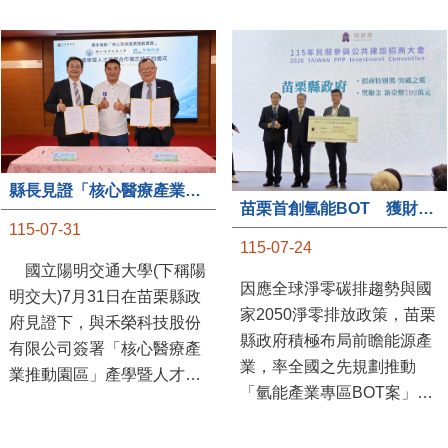
縣長見證「核心醫療產業推動園區」產學合作簽約儀式
苗栗首創氫能BOT 獲財政部「突破之翼」肯定
115-07-31
115-07-24
國立陽明交通大學(下稱陽
因應全球淨零碳排趨勢與國
明交大)7月31日在苗栗縣政
家2050淨零排放政策，苗栗
府見證下，與禾榮科技股份
縣政府積極布局前瞻能源產
有限公司簽署「核心醫療產
業，率全國之先規劃推動
業推動園區」產學暨人才培
「氫能產業專區BOT案」，
育合作備忘錄，為苗栗產業
透過促進民間參與公共建設
升級注入新動能，會中，縣
（BOT）模式，引進民間資