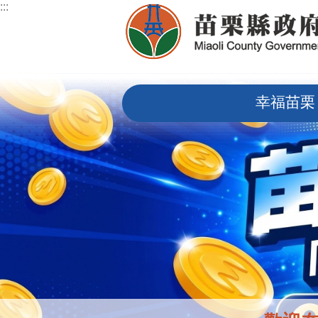
:::
跳到主要內容區塊
:::
幸福苗栗