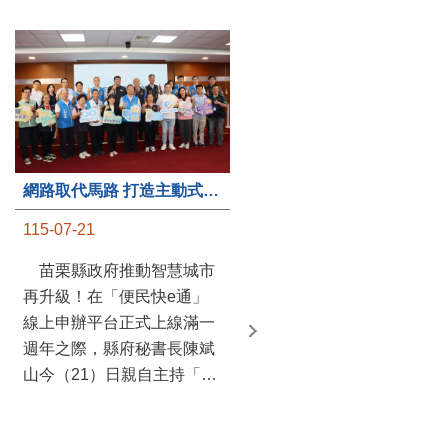
第235處關懷據點揭牌運作 縣長宣布共餐補助將加碼到1萬元
網路取代馬路 打造主動式數位便民服務 苗栗便民快e通 2.0智慧升級啟用
115-07-20
115-07-21
苗栗縣政府攜手牧田家庭
苗栗縣政府推動智慧城市
關懷協會，在頭屋鄉設立的
再升級！在「便民快e通」
社區照顧關懷據點20日揭牌
線上申辦平台正式上線滿一
運作，這是鄉內第6個、全
週年之際，縣府秘書長陳斌
縣第235處的據點；縣長鍾
山今（21）日親自主持「便
東錦在主持揭牌儀式推進據
民快e通 2.0 啟用記者會」，
點總數的同時，也宣布年底
宣布系統全面升級。數位發
前可望將共餐補助直接調高