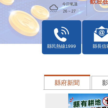
歡迎
今日氣溫
26 ~ 27
縣民熱線1999
縣長信
縣府新聞