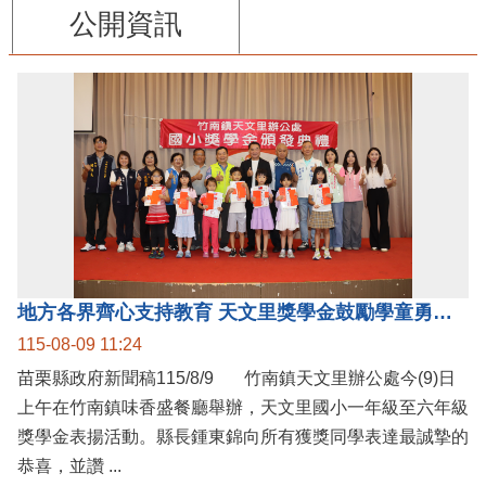
公開資訊
地方各界齊心支持教育 天文里獎學金鼓勵學童勇敢追夢
115-08-09 11:24
苗栗縣政府新聞稿115/8/9 竹南鎮天文里辦公處今(9)日
上午在竹南鎮味香盛餐廳舉辦，天文里國小一年級至六年級
獎學金表揚活動。縣長鍾東錦向所有獲獎同學表達最誠摯的
恭喜，並讚 ...