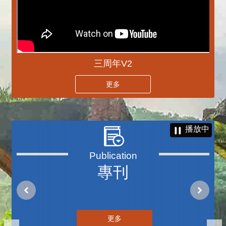
三周年V2
更多
播放中
專刊
更多