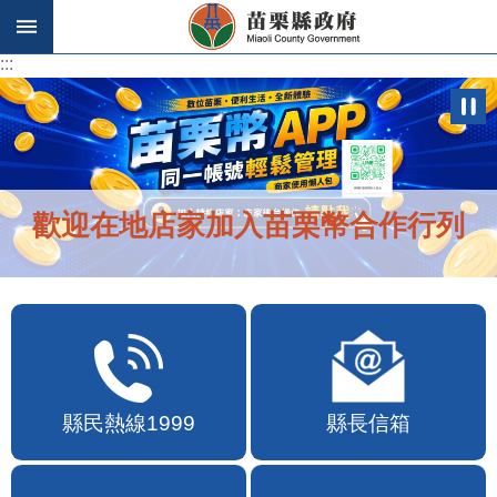
跳到主要內容區塊
:::
:::
歡迎在地店家加入苗栗幣合作行列
縣民熱線1999
縣長信箱