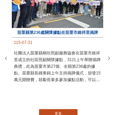
苗栗縣第236處關懷據點在苗栗市維祥里揭牌
11
115-07-31
國
社團法人苗栗縣桐欣照顧服務協會在苗栗市維祥
苗
里成立的社區照顧關懷據點，31日上午舉辦揭牌
署
典禮，此為苗栗市第27個、全縣第236處的據
作
點。苗栗縣長鍾東錦上午主持揭牌儀式，頒發15
縣
萬元開辦費，鼓勵長輩多參加據點活動，可以更
手
加健康、長壽。 坐落於苗栗市維祥里光華街89
號的社區照顧關懷據點，今 ...
更多