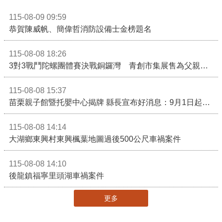
115-08-09 09:59
恭賀陳威帆、簡偉哲消防設備士金榜題名
115-08-08 18:26
3對3戰鬥陀螺團體賽決戰銅鑼灣 青創市集展售為父親節增添繽紛
115-08-08 15:37
苗栗親子館暨托嬰中心揭牌 縣長宣布好消息：9月1日起調降臨時托嬰費用
115-08-08 14:14
大湖鄉東興村東興楓葉地圖過後500公尺車禍案件
115-08-08 14:10
後龍鎮福寧里頭湖車禍案件
更多