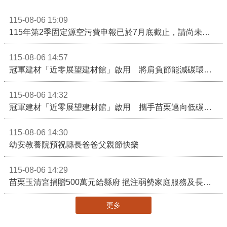
115-08-06 15:09
115年第2季固定源空污費申報已於7月底截止，請尚未申報公私場所儘速完成申繳，以免面臨滯納金及罰鍰!
115-08-06 14:57
冠軍建材「近零展望建材館」啟用 將肩負節能減碳環境教育重任
115-08-06 14:32
冠軍建材「近零展望建材館」啟用 攜手苗栗邁向低碳建築新未來
115-08-06 14:30
幼安教養院預祝縣長爸爸父親節快樂
115-08-06 14:29
苗栗玉清宮捐贈500萬元給縣府 挹注弱勢家庭服務及長照醫療資源
更多