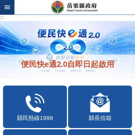
跳到主要內容區塊
:::
:::
便民快e通2.0自即日起啟用
縣民熱線1999
縣長信箱