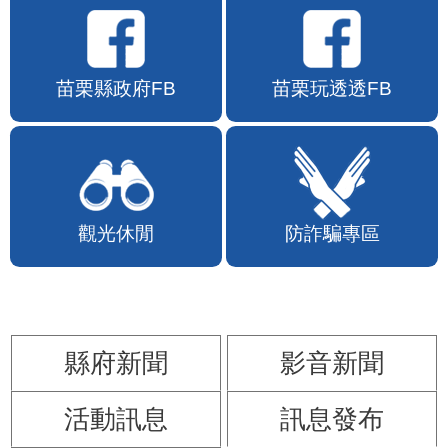
苗栗縣政府FB
苗栗玩透透FB
觀光休閒
防詐騙專區
縣府新聞
影音新聞
活動訊息
訊息發布