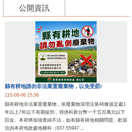
公開資訊
縣有耕地請勿非法棄置廢棄物，以免受罰!
115-08-06 15:36
縣有耕地非法棄置廢棄物，依廢棄物清理法第46條規定處1
年以上7年以下有期徒刑，得併科新台幣一千五百萬元以下
罰金。本府將加強查緝不法，如有縣有耕地相關問題，歡迎
洽詢本府地政處地權科（037-55947 ...