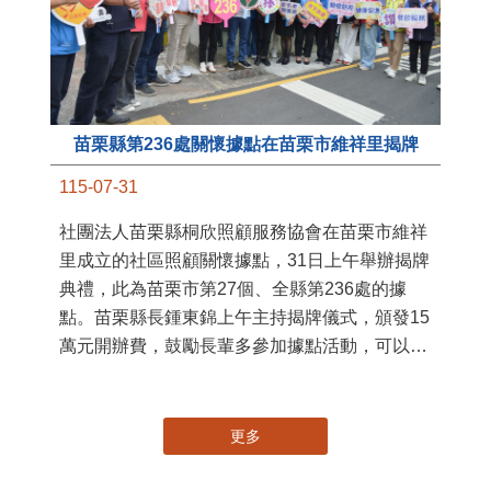
苗栗縣第236處關懷據點在苗栗市維祥里揭牌
11
115-07-31
國
社團法人苗栗縣桐欣照顧服務協會在苗栗市維祥
苗
里成立的社區照顧關懷據點，31日上午舉辦揭牌
署
典禮，此為苗栗市第27個、全縣第236處的據
作
點。苗栗縣長鍾東錦上午主持揭牌儀式，頒發15
縣
萬元開辦費，鼓勵長輩多參加據點活動，可以更
手
加健康、長壽。 坐落於苗栗市維祥里光華街89
號的社區照顧關懷據點，今 ...
更多