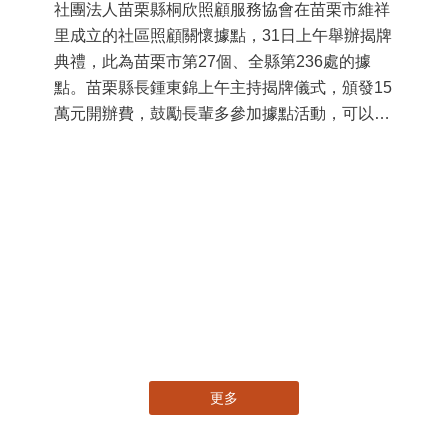
苗栗縣第236處關懷據點在苗栗市維祥里揭牌
11
115-07-31
國
社團法人苗栗縣桐欣照顧服務協會在苗栗市維祥
苗
里成立的社區照顧關懷據點，31日上午舉辦揭牌
署
典禮，此為苗栗市第27個、全縣第236處的據
作
點。苗栗縣長鍾東錦上午主持揭牌儀式，頒發15
縣
萬元開辦費，鼓勵長輩多參加據點活動，可以更
手
加健康、長壽。 坐落於苗栗市維祥里光華街89
號的社區照顧關懷據點，今 ...
更多