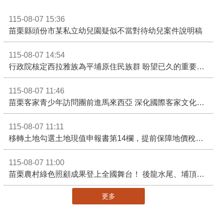
115-08-07 15:36
苗栗縣頭份市某私立幼兒園疑似不當對待幼兒案件說明稿
115-08-07 14:54
行政院核定西拉雅族為平埔原住民族群 盼望已久的重要時刻到來！8月13日起受理民族成員名冊登記
115-08-07 11:46
苗栗客家青少年訪問團前進馬來西亞 深化國際客家文化交流
115-08-07 11:11
移轉土地勾選土地現值申報書第14欄，提前保障地價稅節稅權益
115-08-07 11:00
苗栗農村綠色照顧成果登上全國舞台！ 後龍水尾、埔頂社區前進2026高齡健康產業博覽會
更多