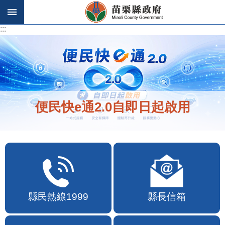
跳到主要內容區塊
:::
:::
便民快e通2.0自即日起啟用
縣民熱線1999
縣長信箱