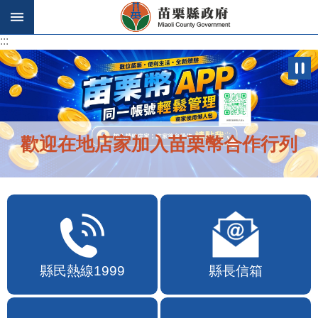
跳到主要內容區塊
:::
:::
歡迎在地店家加入苗栗幣合作行列
縣民熱線1999
縣長信箱