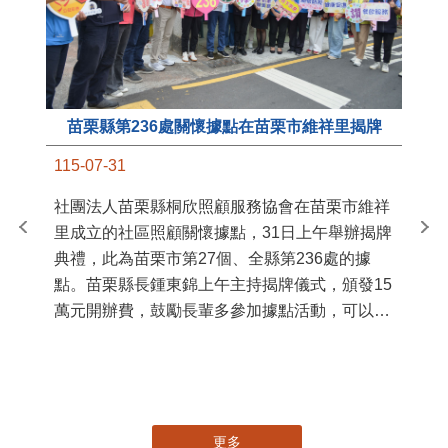
苗栗縣第236處關懷據點在苗栗市維祥里揭牌
11
115-07-31
國
社團法人苗栗縣桐欣照顧服務協會在苗栗市維祥
苗
里成立的社區照顧關懷據點，31日上午舉辦揭牌
署
典禮，此為苗栗市第27個、全縣第236處的據
作
點。苗栗縣長鍾東錦上午主持揭牌儀式，頒發15
縣
萬元開辦費，鼓勵長輩多參加據點活動，可以更
手
加健康、長壽。 坐落於苗栗市維祥里光華街89
號的社區照顧關懷據點，今 ...
更多