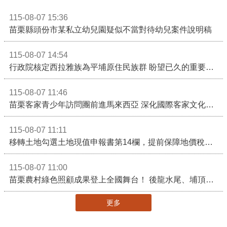
115-08-07 15:36
苗栗縣頭份市某私立幼兒園疑似不當對待幼兒案件說明稿
115-08-07 14:54
行政院核定西拉雅族為平埔原住民族群 盼望已久的重要時刻到來！8月13日起受理民族成員名冊登記
115-08-07 11:46
苗栗客家青少年訪問團前進馬來西亞 深化國際客家文化交流
115-08-07 11:11
移轉土地勾選土地現值申報書第14欄，提前保障地價稅節稅權益
115-08-07 11:00
苗栗農村綠色照顧成果登上全國舞台！ 後龍水尾、埔頂社區前進2026高齡健康產業博覽會
更多