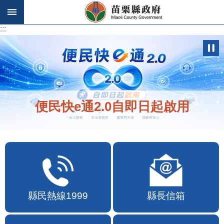
跳到主要內容區塊
:::
:::
便民快e通2.0自即日起啟用
縣民熱線1999
縣長信箱