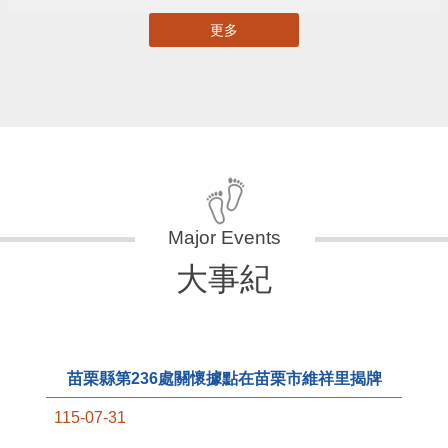
更多
大事紀
苗栗縣第236處關懷據點在苗栗市維祥里揭牌
115-07-31
11