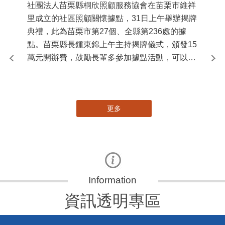
社團法人苗栗縣桐欣照顧服務協會在苗栗市維祥
國
里成立的社區照顧關懷據點，31日上午舉辦揭牌
苗
典禮，此為苗栗市第27個、全縣第236處的據
署
點。苗栗縣長鍾東錦上午主持揭牌儀式，頒發15
作
萬元開辦費，鼓勵長輩多參加據點活動，可以更
縣
加健康、長壽。 坐落於苗栗市維祥里光華街89
手
號的社區照顧關懷據點，今 ...
更多
資訊透明專區