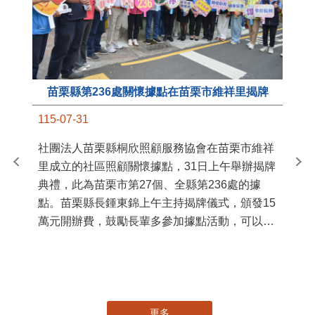
苗栗縣第236處關懷據點在苗栗市維祥里揭牌
11
115-07-31
國
社團法人苗栗縣桐欣照顧服務協會在苗栗市維祥
苗
里成立的社區照顧關懷據點，31日上午舉辦揭牌
署
典禮，此為苗栗市第27個、全縣第236處的據
作
點。苗栗縣長鍾東錦上午主持揭牌儀式，頒發15
縣
萬元開辦費，鼓勵長輩多參加據點活動，可以更
手
加健康、長壽。 坐落於苗栗市維祥里光華街89
號的社區照顧關懷據點，今 ...
更多