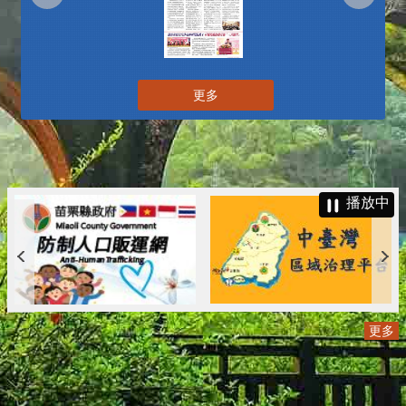
更多
播放中
更多