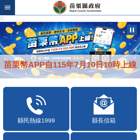
跳到主要內容區塊
:::
:::
苗栗幣APP自115年7月10日10時上線
縣民熱線1999
縣長信箱