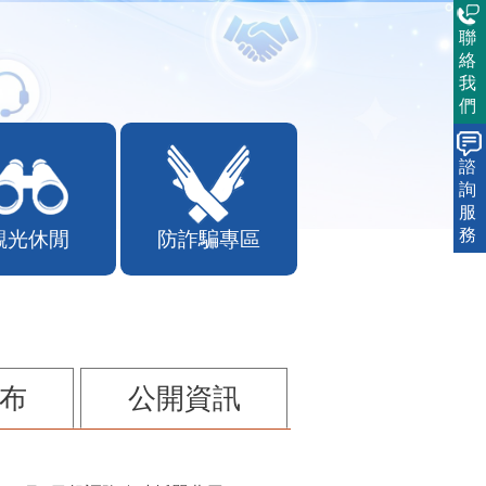
聯
絡
我
們
諮
詢
服
務
觀光休閒
防詐騙專區
布
公開資訊