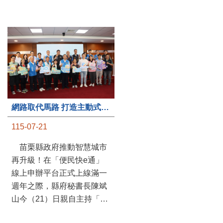
第235處關懷據點揭牌運作 縣長宣布共餐補助將加碼到1萬元
網路取代馬路 打造主動式數位便民服務 苗栗便民快e通 2.0智慧升級啟用
115-07-20
115-07-21
苗栗縣政府攜手牧田家庭
苗栗縣政府推動智慧城市
關懷協會，在頭屋鄉設立的
再升級！在「便民快e通」
社區照顧關懷據點20日揭牌
線上申辦平台正式上線滿一
運作，這是鄉內第6個、全
週年之際，縣府秘書長陳斌
縣第235處的據點；縣長鍾
山今（21）日親自主持「便
東錦在主持揭牌儀式推進據
民快e通 2.0 啟用記者會」，
點總數的同時，也宣布年底