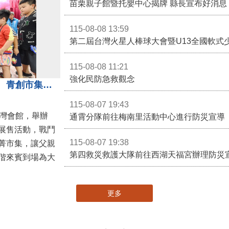
苗栗親子館暨托嬰中心揭牌 縣長宣布好消息
115-08-08 13:59
第二屆台灣火星人棒球大會暨U13全國軟式
115-08-08 11:21
強化民防急救觀念
3對3戰鬥陀螺團體賽決戰銅鑼灣 青創市集展售為父親節增添繽紛
115-08-07 19:43
灣會館，舉辦
通霄分隊前往梅南里活動中心進行防災宣導
展售活動，戰鬥
115-08-07 19:38
菁市集，讓父親
第四救災救護大隊前往西湖天福宮辦理防災
偕來賓到場為大
更多