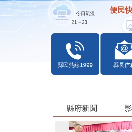
便民快
今日氣溫
21 ~ 23
縣民熱線1999
縣長信
縣府新聞