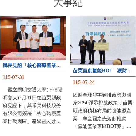
大事紀
縣長見證「核心醫療產業推動園區」產學合作簽約儀式
苗栗首創氫能BOT 獲財政部「突破之翼」肯定
115-07-31
115-07-24
國立陽明交通大學(下稱陽
因應全球淨零碳排趨勢與國
明交大)7月31日在苗栗縣政
家2050淨零排放政策，苗栗
府見證下，與禾榮科技股份
縣政府積極布局前瞻能源產
有限公司簽署「核心醫療產
業，率全國之先規劃推動
業推動園區」產學暨人才培
「氫能產業專區BOT案」，
育合作備忘錄，為苗栗產業
透過促進民間參與公共建設