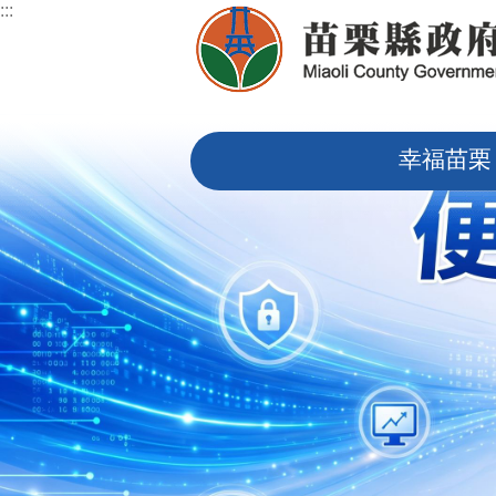
:::
跳到主要內容區塊
:::
幸福苗栗