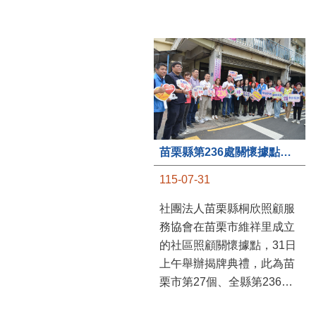
苗栗縣第236處關懷據點在苗栗市維祥里揭牌
115-07-31
社團法人苗栗縣桐欣照顧服
務協會在苗栗市維祥里成立
的社區照顧關懷據點，31日
上午舉辦揭牌典禮，此為苗
栗市第27個、全縣第236處
的據點。苗栗縣長鍾東錦上