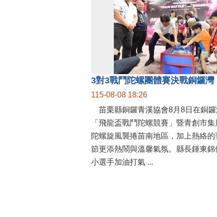
115-08-08 18:26
苗栗縣銅鑼青溪協會8月8日在銅鑼
「飛龍盃戰鬥陀螺競賽」暨青創市集
陀螺旋風襲捲苗南地區，加上熱絡的
節更添熱鬧與溫馨氣氛。縣長鍾東錦
小選手加油打氣 ...