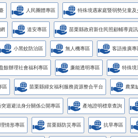
臺
人民團體專區
特殊境遇家庭暨弱勢兒童及
網
道安專區
苗栗縣政府新住民照顧輔導資訊
小黑蚊防治區
無人機專區
客語推廣專
盈餘辦理社會福利專區
廉能透明專區
特殊境
專區
苗栗縣婦女福利服務資源整合平台
農業
衝突迴避法身分關係公開專區
產地證明標章查詢
管理情形專區
苗栗縣防災專區
抗旱專區