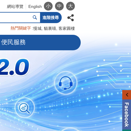
小
中
大
網站導覽
English
進階搜尋
熱門關鍵字
慢城
貓裏喵
客家圓樓
便民服務