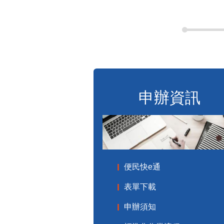
申辦資訊
便民快e通
表單下載
申辦須知