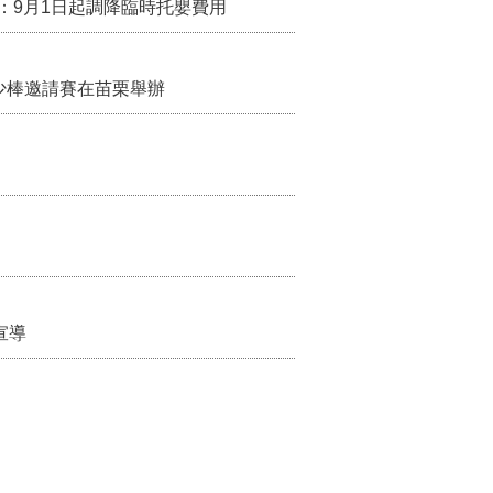
：9月1日起調降臨時托嬰費用
少棒邀請賽在苗栗舉辦
宣導