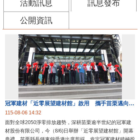
活動訊息
訊息發布
公開資訊
冠軍建材「近零展望建材館」啟用 攜手苗栗邁向低碳建築新未來
115-08-06 14:32
面對全球2050淨零排放趨勢，深耕苗栗逾半世紀的冠軍建
材股份有限公司，今（8/6)日舉辦「近零展望建材館」開幕
典禮。苗栗縣長鍾東錦受邀出席剪綵，肯定冠軍建材積極投