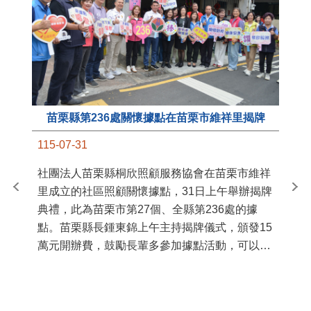
苗栗縣第236處關懷據點在苗栗市維祥里揭牌
11
115-07-31
國
社團法人苗栗縣桐欣照顧服務協會在苗栗市維祥
苗
里成立的社區照顧關懷據點，31日上午舉辦揭牌
署
典禮，此為苗栗市第27個、全縣第236處的據
作
點。苗栗縣長鍾東錦上午主持揭牌儀式，頒發15
縣
萬元開辦費，鼓勵長輩多參加據點活動，可以更
手
加健康、長壽。 坐落於苗栗市維祥里光華街89
號的社區照顧關懷據點，今 ...