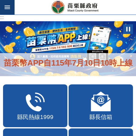
跳到主要內容區塊
:::
:::
苗栗幣APP自115年7月10日10時上線
縣民熱線1999
縣長信箱