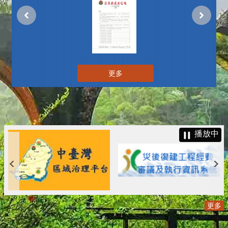
更多
播放中
更多