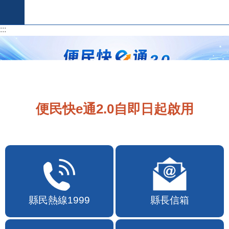
跳到主要內容區塊
:::
:::
便民快e通2.0自即日起啟用
縣民熱線1999
縣長信箱