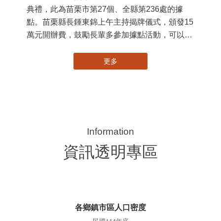
典禮，此為苗栗市第27個、全縣第236處的據
署
點。苗栗縣長鍾東錦上午主持揭牌儀式，頒發15
作
萬元開辦費，鼓勵長輩多參加據點活動，可以更
縣
加健康、長壽。 坐落於苗栗市維祥里光華街89
手
號的社區照顧關懷據點，今 ...
更多
資訊透明專區