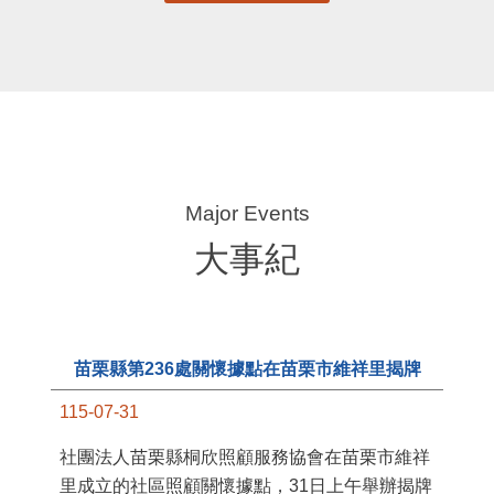
大事紀
苗栗縣第236處關懷據點在苗栗市維祥里揭牌
115-07-31
11
社團法人苗栗縣桐欣照顧服務協會在苗栗市維祥
國
里成立的社區照顧關懷據點，31日上午舉辦揭牌
苗