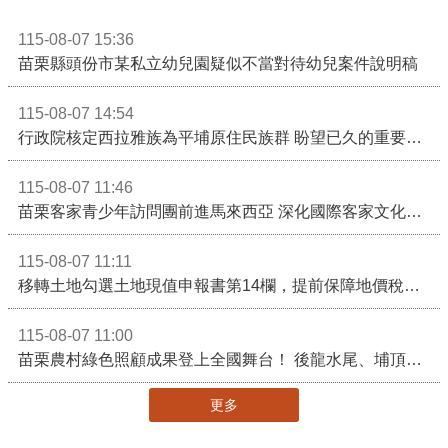
115-08-07 15:36
苗栗縣頭份市某私立幼兒園疑似不當對待幼兒案件說明稿
115-08-07 14:54
行政院核定西拉雅族為平埔原住民族群 盼望已久的重要時刻到來！8月13日起受理民族成員名冊登記
115-08-07 11:46
苗栗客家青少年訪問團前進馬來西亞 深化國際客家文化交流
115-08-07 11:11
移轉土地勾選土地現值申報書第14欄，提前保障地價稅節稅權益
115-08-07 11:00
苗栗農村綠色照顧成果登上全國舞台！ 後龍水尾、埔頂社區前進2026高齡健康產業博覽會
更多