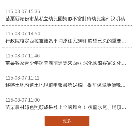
115-08-07 15:36
苗栗縣頭份市某私立幼兒園疑似不當對待幼兒案件說明稿
115-08-07 14:54
行政院核定西拉雅族為平埔原住民族群 盼望已久的重要時刻到來！8月13日起受理民族成員名冊登記
115-08-07 11:46
苗栗客家青少年訪問團前進馬來西亞 深化國際客家文化交流
115-08-07 11:11
移轉土地勾選土地現值申報書第14欄，提前保障地價稅節稅權益
115-08-07 11:00
苗栗農村綠色照顧成果登上全國舞台！ 後龍水尾、埔頂社區前進2026高齡健康產業博覽會
更多