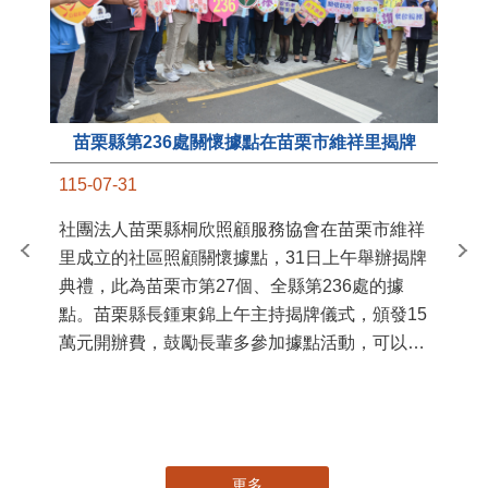
苗栗縣第236處關懷據點在苗栗市維祥里揭牌
11
115-07-31
國
社團法人苗栗縣桐欣照顧服務協會在苗栗市維祥
苗
里成立的社區照顧關懷據點，31日上午舉辦揭牌
署
典禮，此為苗栗市第27個、全縣第236處的據
作
點。苗栗縣長鍾東錦上午主持揭牌儀式，頒發15
縣
萬元開辦費，鼓勵長輩多參加據點活動，可以更
手
加健康、長壽。 坐落於苗栗市維祥里光華街89
號的社區照顧關懷據點，今 ...
更多