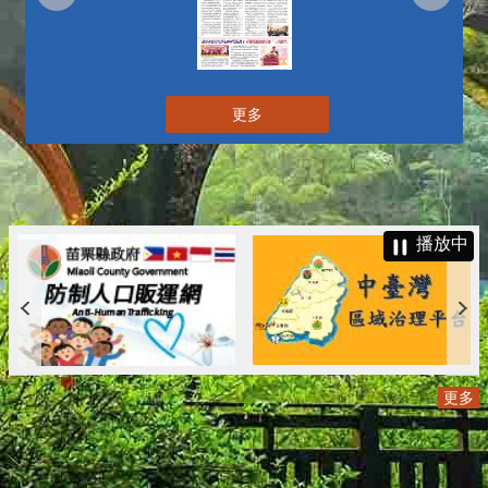
更多
播放中
更多