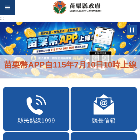
跳到主要內容區塊
:::
:::
苗栗幣APP自115年7月10日10時上線
縣民熱線1999
縣長信箱