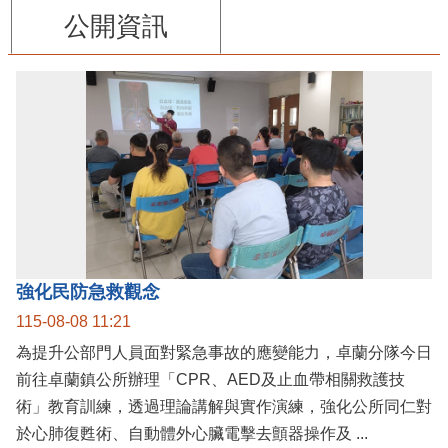
公開資訊
強化民防急救觀念
115-08-08 11:21
為提升公部門人員面對緊急事故的應變能力，卓蘭分隊今日
前往卓蘭鎮公所辦理「CPR、AED及止血帶相關救護技
術」教育訓練，透過理論講解與實作演練，強化公所同仁對
於心肺復甦術、自動體外心臟電擊去顫器操作及 ...