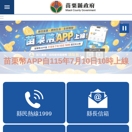
跳到主要內容區塊
:::
:::
苗栗幣APP自115年7月10日10時上線
縣民熱線1999
縣長信箱