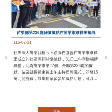
苗栗縣第236處關懷據點在苗栗市維祥里揭牌
11
115-07-31
國
社團法人苗栗縣桐欣照顧服務協會在苗栗市維祥
苗
里成立的社區照顧關懷據點，31日上午舉辦揭牌
署
典禮，此為苗栗市第27個、全縣第236處的據
作
點。苗栗縣長鍾東錦上午主持揭牌儀式，頒發15
縣
萬元開辦費，鼓勵長輩多參加據點活動，可以更
手
加健康、長壽。 坐落於苗栗市維祥里光華街89
號的社區照顧關懷據點，今 ...
更多