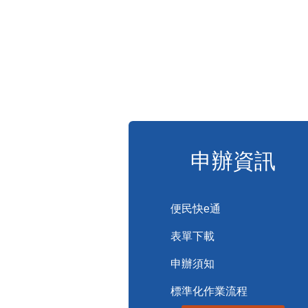
申辦資訊
便民快e通
表單下載