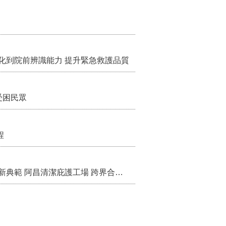
化到院前辨識能力 提升緊急救護品質
受困民眾
程
活化校園閒置空間 打造循環經濟與公益共融新典範 阿昌清潔庇護工場 跨界合作 共好聚落