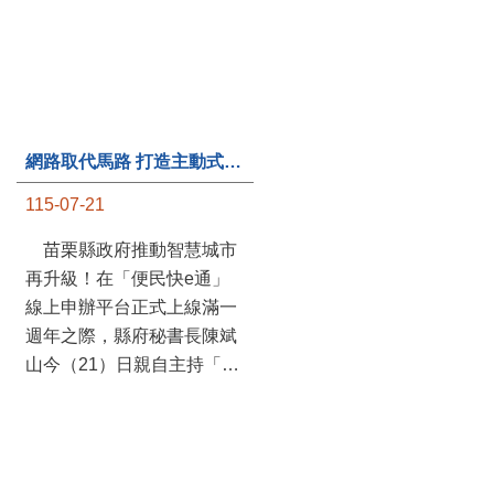
第235處關懷據點揭牌運作 縣長宣布共餐補助將加碼到1萬元
115-07-20
苗栗縣政府攜手牧田家庭
關懷協會，在頭屋鄉設立的
網路取代馬路 打造主動式數位便民服務 苗栗便民快e通 2.0智慧升級啟用
社區照顧關懷據點20日揭牌
115-07-21
運作，這是鄉內第6個、全
縣第235處的據點；縣長鍾
苗栗縣政府推動智慧城市
東錦在主持揭牌儀式推進據
再升級！在「便民快e通」
點總數的同時，也宣布年底
線上申辦平台正式上線滿一
前可望將共餐補助直接調高
週年之際，縣府秘書長陳斌
到每個月1萬元，另促鄉鎮
山今（21）日親自主持「便