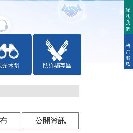
聯
絡
我
們
諮
詢
服
務
觀光休閒
防詐騙專區
布
公開資訊