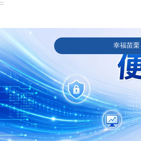
:::
跳到主要內容區塊
:::
幸福苗栗