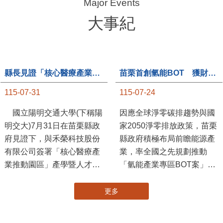
大事紀
縣長見證「核心醫療產業推動園區」產學合作簽約儀式
苗栗首創氫能BOT 獲財政部「突破之翼」肯定
115-07-31
115-07-24
國立陽明交通大學(下稱陽
因應全球淨零碳排趨勢與國
明交大)7月31日在苗栗縣政
家2050淨零排放政策，苗栗
府見證下，與禾榮科技股份
縣政府積極布局前瞻能源產
有限公司簽署「核心醫療產
業，率全國之先規劃推動
業推動園區」產學暨人才培