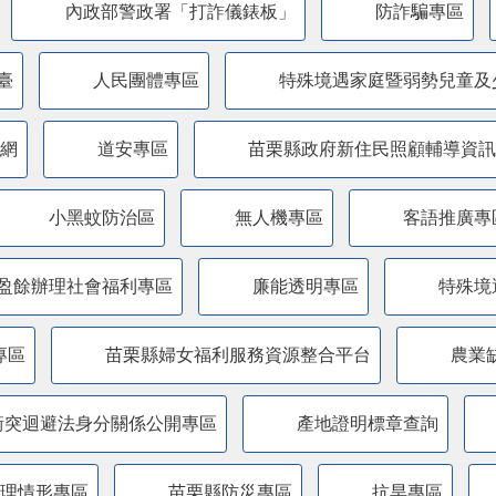
內政部警政署「打詐儀錶板」
防詐騙專區
臺
人民團體專區
特殊境遇家庭暨弱勢兒童及
網
道安專區
苗栗縣政府新住民照顧輔導資訊
小黑蚊防治區
無人機專區
客語推廣專
盈餘辦理社會福利專區
廉能透明專區
特殊境
專區
苗栗縣婦女福利服務資源整合平台
農業
衝突迴避法身分關係公開專區
產地證明標章查詢
管理情形專區
苗栗縣防災專區
抗旱專區