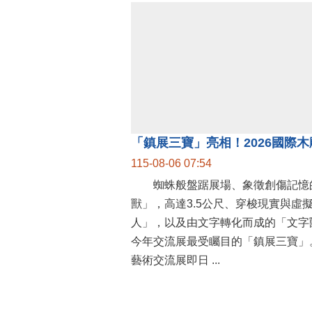
115-08-06 07:54
蜘蛛般盤踞展場、象徵創傷記憶
獸」，高達3.5公尺、穿梭現實與虛
人」，以及由文字轉化而成的「文字
今年交流展最受矚目的「鎮展三寶」。
藝術交流展即日 ...