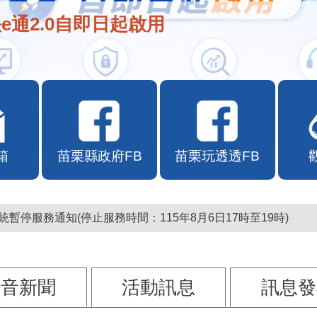
e通2.0自即日起啟用
箱
苗栗縣政府FB
苗栗玩透透FB
暫停服務通知(停止服務時間：115年8月6日17時至19時)
影音新聞
活動訊息
訊息發