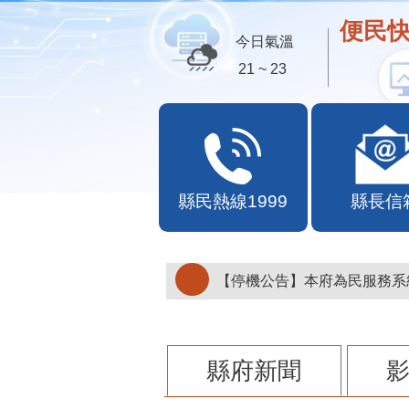
便民快
今日氣溫
26 ~ 33
縣民熱線1999
縣長信
【停機公告】本府為民服務系統
縣府新聞