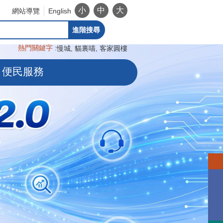
小
中
大
網站導覽
English
進階搜尋
熱門關鍵字
慢城
貓裏喵
客家圓樓
便民服務