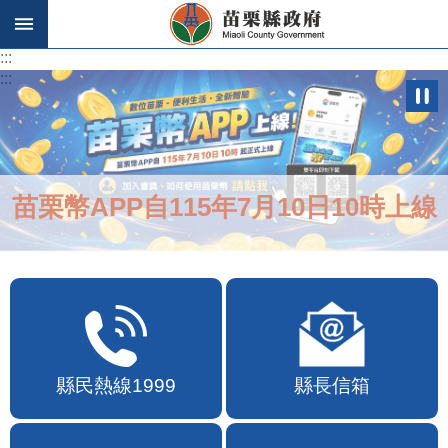
跳到主要內容區塊
:::
:::
苗栗幣APP自115年7月10日10時上線
縣民熱線1999
縣長信箱