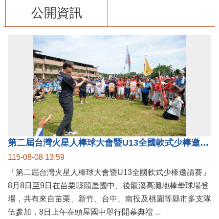
公開資訊
第二屆台灣火星人棒球大會暨U13全國軟式少棒邀請賽在苗栗舉辦
115-08-08 13:59
「第二屆台灣火星人棒球大會暨U13全國軟式少棒邀請賽」
8月8日至9日在苗栗縣頭屋國中、後龍溪高灘地棒壘球場登
場，共有來自苗栗、新竹、台中、南投及桃園等縣市多支隊
伍參加，8日上午在頭屋國中舉行開幕典禮 ...