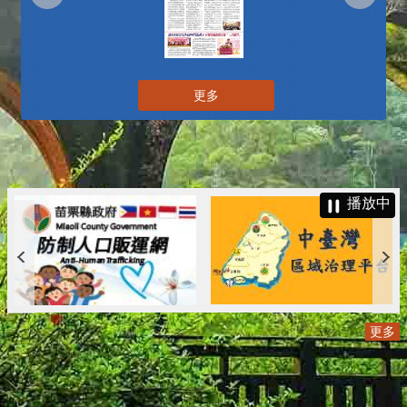
更多
播放中
更多