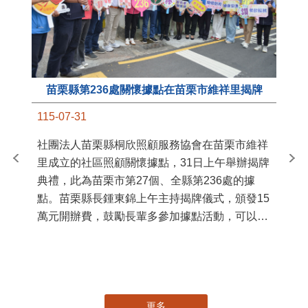
苗栗縣第236處關懷據點在苗栗市維祥里揭牌
11
115-07-31
國
社團法人苗栗縣桐欣照顧服務協會在苗栗市維祥
苗
里成立的社區照顧關懷據點，31日上午舉辦揭牌
署
典禮，此為苗栗市第27個、全縣第236處的據
作
點。苗栗縣長鍾東錦上午主持揭牌儀式，頒發15
縣
萬元開辦費，鼓勵長輩多參加據點活動，可以更
手
加健康、長壽。 坐落於苗栗市維祥里光華街89
號的社區照顧關懷據點，今 ...
更多