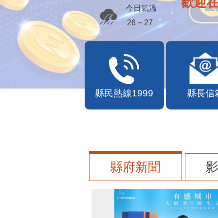
歡迎
今日氣溫
26 ~ 27
縣民熱線1999
縣長信
縣府新聞