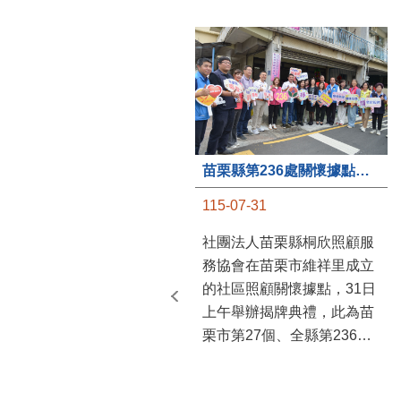
苗栗縣第236處關懷據點在苗栗市維祥里揭牌
115-07-31
社團法人苗栗縣桐欣照顧服
務協會在苗栗市維祥里成立
的社區照顧關懷據點，31日
上午舉辦揭牌典禮，此為苗
栗市第27個、全縣第236處
的據點。苗栗縣長鍾東錦上
午主持揭牌儀式，頒發15萬