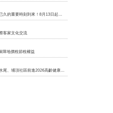
行政院核定西拉雅族為平埔原住民族群 盼望已久的重要時刻到來！8月13日起受理民族成員名冊登記
際客家文化交流
保障地價稅節稅權益
苗栗農村綠色照顧成果登上全國舞台！ 後龍水尾、埔頂社區前進2026高齡健康產業博覽會