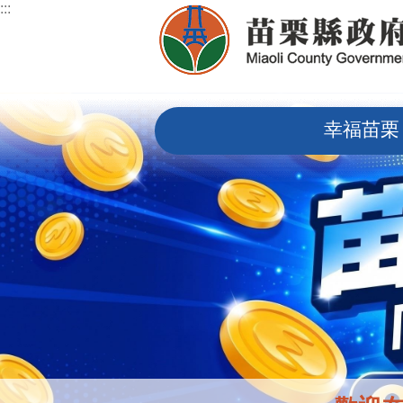
:::
跳到主要內容區塊
:::
幸福苗栗