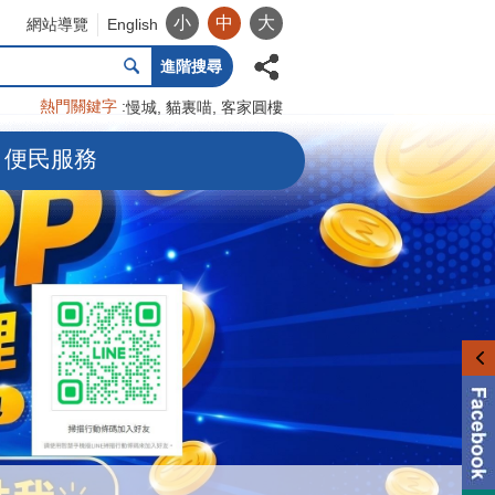
小
中
大
網站導覽
English
進階搜尋
熱門關鍵字
慢城
貓裏喵
客家圓樓
便民服務