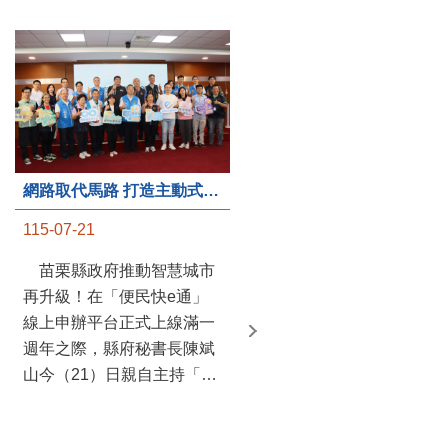
第235處關懷據點揭牌運作 縣長宣布共餐補助將加碼到1萬元
網路取代馬路 打造主動式數位便民服務 苗栗便民快e通 2.0智慧升級啟用
115-07-20
115-07-21
苗栗縣政府攜手牧田家庭
苗栗縣政府推動智慧城市
關懷協會，在頭屋鄉設立的
再升級！在「便民快e通」
社區照顧關懷據點20日揭牌
線上申辦平台正式上線滿一
運作，這是鄉內第6個、全
週年之際，縣府秘書長陳斌
縣第235處的據點；縣長鍾
山今（21）日親自主持「便
東錦在主持揭牌儀式推進據
民快e通 2.0 啟用記者會」，
點總數的同時，也宣布年底
宣布系統全面升級。數位發
前可望將共餐補助直接調高