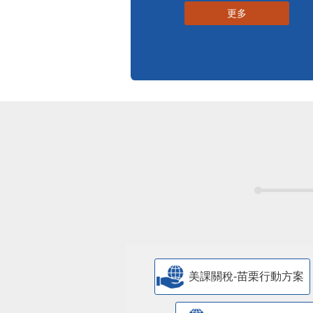
更多
美課關稅-苗栗行動方案