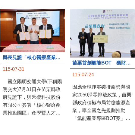
縣長見證「核心醫療產業推動園區」產學合作簽約儀式
苗栗首創氫能BOT 獲財政部「突破之翼」肯定
115-07-31
115-07-24
國立陽明交通大學(下稱陽
因應全球淨零碳排趨勢與國
明交大)7月31日在苗栗縣政
家2050淨零排放政策，苗栗
府見證下，與禾榮科技股份
縣政府積極布局前瞻能源產
有限公司簽署「核心醫療產
業，率全國之先規劃推動
業推動園區」產學暨人才培
「氫能產業專區BOT案」，
育合作備忘錄，為苗栗產業
透過促進民間參與公共建設
升級注入新動能，會中，縣
（BOT）模式，引進民間資