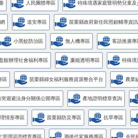
臺
人民團體專區
特殊境遇家庭暨弱勢兒童及
網
道安專區
苗栗縣政府新住民照顧輔導資訊
小黑蚊防治區
無人機專區
客語推廣專
盈餘辦理社會福利專區
廉能透明專區
特殊境
專區
苗栗縣婦女福利服務資源整合平台
農業
衝突迴避法身分關係公開專區
產地證明標章查詢
管理情形專區
苗栗縣防災專區
抗旱專區
主管理認證標章專區
酒後代駕服務專區
全民