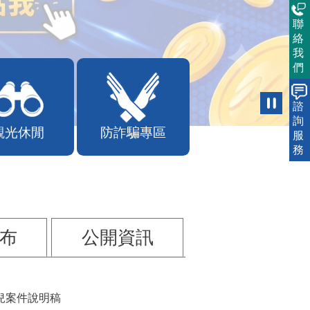
聯
絡
我
們
諮
詢
觀光休閒
防詐騙專區
服
務
布
公開資訊
兒案件說明稿