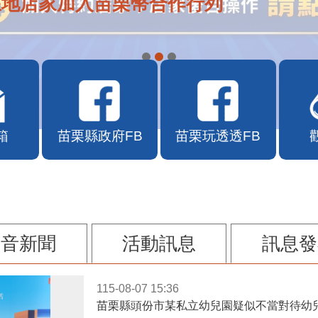
在地店家加入苗栗幣合作行列
箱
苗栗縣政府FB
苗栗玩透透FB
影音新聞
活動訊息
訊息發
115-08-07 15:36
苗栗縣頭份市某私立幼兒園疑似不當對待幼