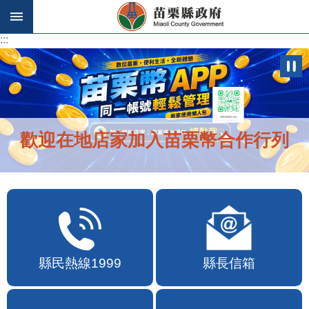
跳到主要內容區塊
:::
:::
歡迎在地店家加入苗栗幣合作行列
縣民熱線1999
縣長信箱