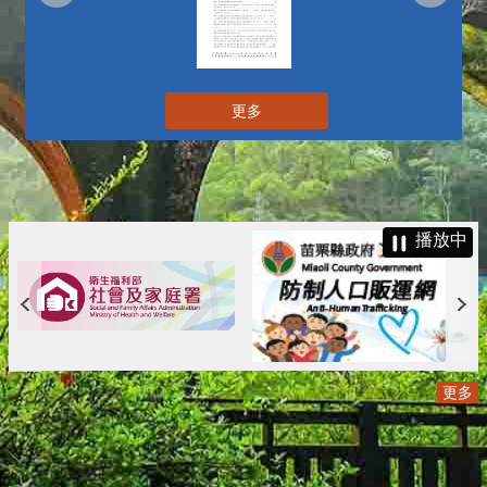
更多
播放中
更多