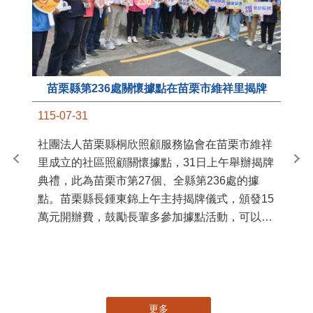
苗栗縣第236處關懷據點在苗栗市維祥里揭牌
11
115-07-31
國
社團法人苗栗縣桐欣照顧服務協會在苗栗市維祥
苗
里成立的社區照顧關懷據點，31日上午舉辦揭牌
署
典禮，此為苗栗市第27個、全縣第236處的據
作
點。苗栗縣長鍾東錦上午主持揭牌儀式，頒發15
縣
萬元開辦費，鼓勵長輩多參加據點活動，可以更
手
加健康、長壽。 坐落於苗栗市維祥里光華街89
號的社區照顧關懷據點，今 ...
更多