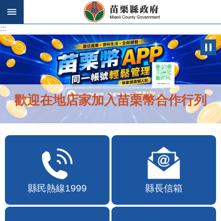
跳到主要內容區塊
:::
:::
歡迎在地店家加入苗栗幣合作行列
縣民熱線1999
縣長信箱