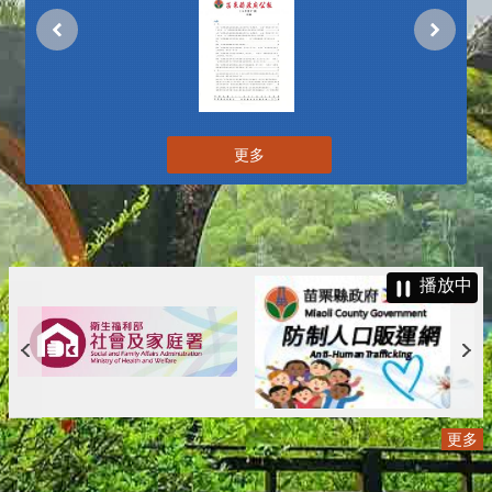
更多
播放中
更多