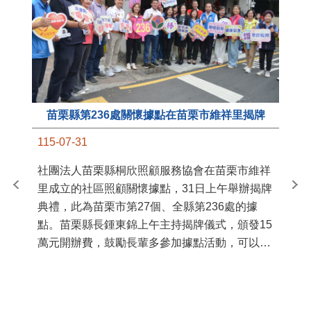
苗栗縣第236處關懷據點在苗栗市維祥里揭牌
11
115-07-31
國
社團法人苗栗縣桐欣照顧服務協會在苗栗市維祥
苗
里成立的社區照顧關懷據點，31日上午舉辦揭牌
署
典禮，此為苗栗市第27個、全縣第236處的據
作
點。苗栗縣長鍾東錦上午主持揭牌儀式，頒發15
縣
萬元開辦費，鼓勵長輩多參加據點活動，可以更
手
加健康、長壽。 坐落於苗栗市維祥里光華街89
號的社區照顧關懷據點，今 ...