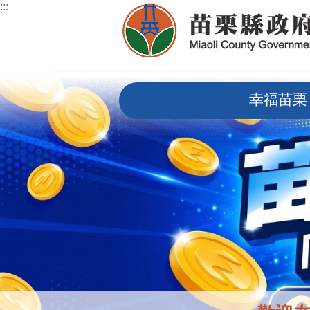
:::
跳到主要內容區塊
:::
幸福苗栗