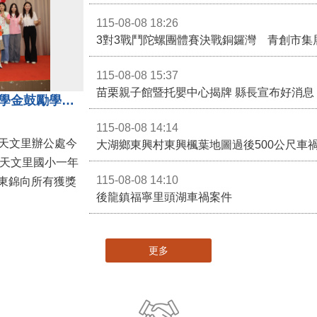
115-08-08 18:26
3對3戰鬥陀螺團體賽決戰銅鑼灣 青創市集
115-08-08 15:37
苗栗親子館暨托嬰中心揭牌 縣長宣布好消息
地方各界齊心支持教育 天文里獎學金鼓勵學童勇敢追夢
115-08-08 14:14
大湖鄉東興村東興楓葉地圖過後500公尺車
，天文里國小一年
115-08-08 14:10
東錦向所有獲獎
後龍鎮福寧里頭湖車禍案件
更多