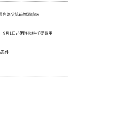
展售為父親節增添繽紛
：9月1日起調降臨時托嬰費用
禍案件