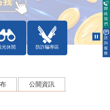
聯
絡
我
們
諮
詢
觀光休閒
防詐騙專區
服
務
布
公開資訊