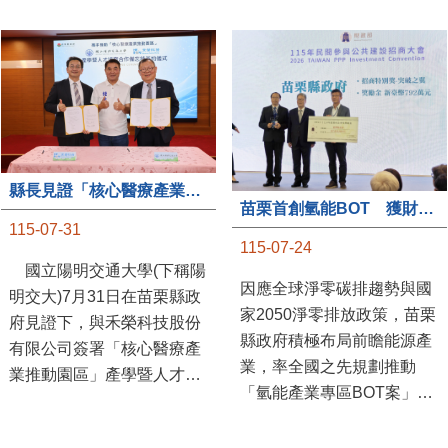
縣長見證「核心醫療產業推動園區」產學合作簽約儀式
苗栗首創氫能BOT 獲財政部「突破之翼」肯定
115-07-31
115-07-24
國立陽明交通大學(下稱陽
因應全球淨零碳排趨勢與國
明交大)7月31日在苗栗縣政
家2050淨零排放政策，苗栗
府見證下，與禾榮科技股份
縣政府積極布局前瞻能源產
有限公司簽署「核心醫療產
業，率全國之先規劃推動
業推動園區」產學暨人才培
「氫能產業專區BOT案」，
育合作備忘錄，為苗栗產業
透過促進民間參與公共建設
升級注入新動能，會中，縣
（BOT）模式，引進民間資