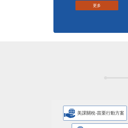
更多
美課關稅-苗栗行動方案