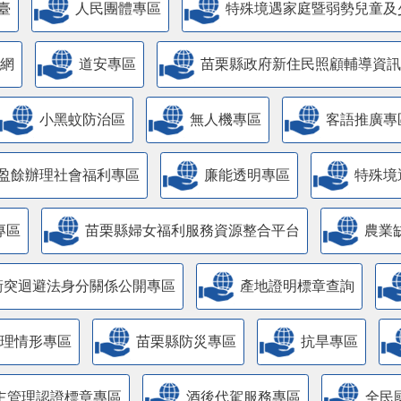
臺
人民團體專區
特殊境遇家庭暨弱勢兒童及
網
道安專區
苗栗縣政府新住民照顧輔導資訊
小黑蚊防治區
無人機專區
客語推廣專
盈餘辦理社會福利專區
廉能透明專區
特殊境
專區
苗栗縣婦女福利服務資源整合平台
農業
衝突迴避法身分關係公開專區
產地證明標章查詢
管理情形專區
苗栗縣防災專區
抗旱專區
主管理認證標章專區
酒後代駕服務專區
全民