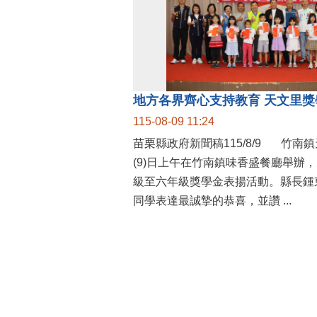
115-08-09 11:24
苗栗縣政府新聞稿115/8/9 竹南鎮天文里辦公處今
(9)日上午在竹南鎮味香盛餐廳舉辦
級至六年級獎學金表揚活動。縣長鍾
同學表達最誠摯的恭喜，並讚 ...