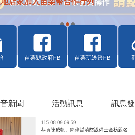
在地店家加入苗栗幣合作行列
箱
苗栗縣政府FB
苗栗玩透透FB
影音新聞
活動訊息
訊息發
115-08-09 09:59
恭賀陳威帆、簡偉哲消防設備士金榜題名