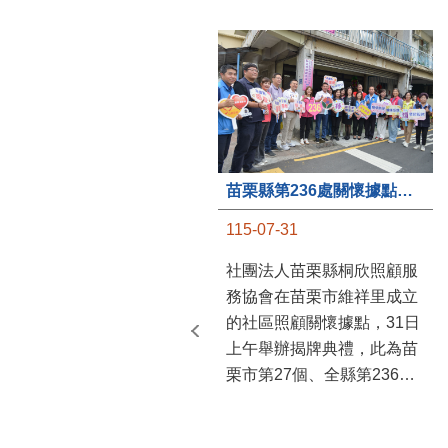
苗栗縣第236處關懷據點在苗栗市維祥里揭牌
115-07-31
社團法人苗栗縣桐欣照顧服
務協會在苗栗市維祥里成立
的社區照顧關懷據點，31日
上午舉辦揭牌典禮，此為苗
栗市第27個、全縣第236處
的據點。苗栗縣長鍾東錦上
午主持揭牌儀式，頒發15萬