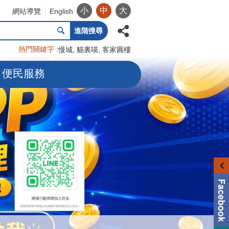
小
中
大
網站導覽
English
進階搜尋
熱門關鍵字
慢城
貓裏喵
客家圓樓
便民服務