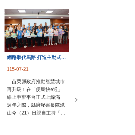
第235處關懷據點揭牌運作 縣長宣布共餐補助將加碼到1萬元
網路取代馬路 打造主動式數位便民服務 苗栗便民快e通 2.0智慧升級啟用
115-07-20
115-07-21
苗栗縣政府攜手牧田家庭
苗栗縣政府推動智慧城市
關懷協會，在頭屋鄉設立的
再升級！在「便民快e通」
社區照顧關懷據點20日揭牌
線上申辦平台正式上線滿一
運作，這是鄉內第6個、全
週年之際，縣府秘書長陳斌
縣第235處的據點；縣長鍾
山今（21）日親自主持「便
東錦在主持揭牌儀式推進據
民快e通 2.0 啟用記者會」，
點總數的同時，也宣布年底
宣布系統全面升級。數位發
前可望將共餐補助直接調高