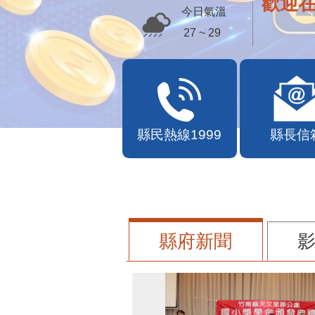
歡迎
今日氣溫
27 ~ 29
縣民熱線1999
縣長信
縣府新聞