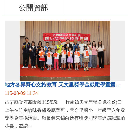
公開資訊
地方各界齊心支持教育 天文里獎學金鼓勵學童勇敢追夢
115-08-09 11:24
苗栗縣政府新聞稿115/8/9 竹南鎮天文里辦公處今(9)日
上午在竹南鎮味香盛餐廳舉辦，天文里國小一年級至六年級
獎學金表揚活動。縣長鍾東錦向所有獲獎同學表達最誠摯的
恭喜，並讚 ...