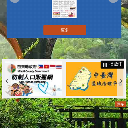
更多
播放中
更多