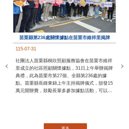
苗栗縣第236處關懷據點在苗栗市維祥里揭牌
11
115-07-31
國
社團法人苗栗縣桐欣照顧服務協會在苗栗市維祥
苗
里成立的社區照顧關懷據點，31日上午舉辦揭牌
署
典禮，此為苗栗市第27個、全縣第236處的據
作
點。苗栗縣長鍾東錦上午主持揭牌儀式，頒發15
縣
萬元開辦費，鼓勵長輩多參加據點活動，可以更
手
加健康、長壽。 坐落於苗栗市維祥里光華街89
號的社區照顧關懷據點，今 ...
更多