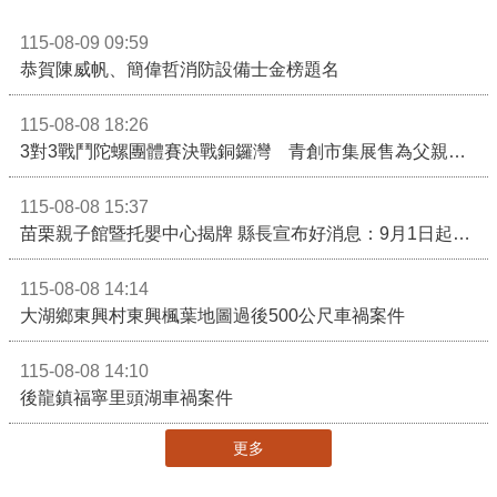
115-08-09 09:59
恭賀陳威帆、簡偉哲消防設備士金榜題名
115-08-08 18:26
3對3戰鬥陀螺團體賽決戰銅鑼灣 青創市集展售為父親節增添繽紛
115-08-08 15:37
苗栗親子館暨托嬰中心揭牌 縣長宣布好消息：9月1日起調降臨時托嬰費用
115-08-08 14:14
大湖鄉東興村東興楓葉地圖過後500公尺車禍案件
115-08-08 14:10
後龍鎮福寧里頭湖車禍案件
更多