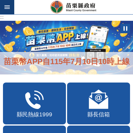
跳到主要內容區塊
:::
:::
苗栗幣APP自115年7月10日10時上線
縣民熱線1999
縣長信箱