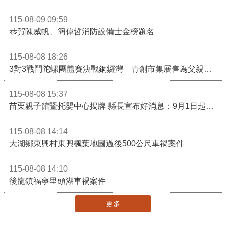
115-08-09 09:59
恭賀陳威帆、簡偉哲消防設備士金榜題名
115-08-08 18:26
3對3戰鬥陀螺團體賽決戰銅鑼灣 青創市集展售為父親節增添繽紛
115-08-08 15:37
苗栗親子館暨托嬰中心揭牌 縣長宣布好消息：9月1日起調降臨時托嬰費用
115-08-08 14:14
大湖鄉東興村東興楓葉地圖過後500公尺車禍案件
115-08-08 14:10
後龍鎮福寧里頭湖車禍案件
更多