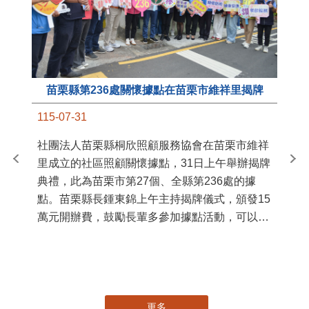
苗栗縣第236處關懷據點在苗栗市維祥里揭牌
11
115-07-31
國
社團法人苗栗縣桐欣照顧服務協會在苗栗市維祥
苗
里成立的社區照顧關懷據點，31日上午舉辦揭牌
署
典禮，此為苗栗市第27個、全縣第236處的據
作
點。苗栗縣長鍾東錦上午主持揭牌儀式，頒發15
縣
萬元開辦費，鼓勵長輩多參加據點活動，可以更
手
加健康、長壽。 坐落於苗栗市維祥里光華街89
號的社區照顧關懷據點，今 ...
更多