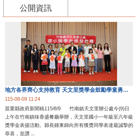
公開資訊
地方各界齊心支持教育 天文里獎學金鼓勵學童勇敢追夢
115-08-09 11:24
苗栗縣政府新聞稿115/8/9 竹南鎮天文里辦公處今(9)日
上午在竹南鎮味香盛餐廳舉辦，天文里國小一年級至六年級
獎學金表揚活動。縣長鍾東錦向所有獲獎同學表達最誠摯的
恭喜，並讚 ...