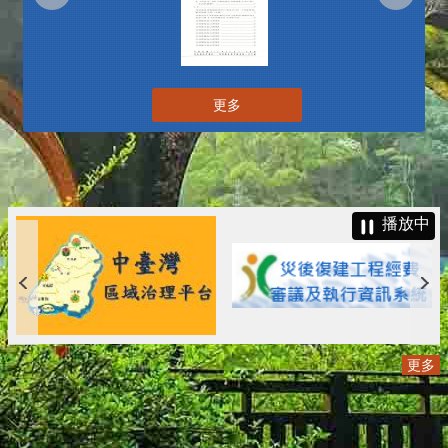
更多
播放中
更多