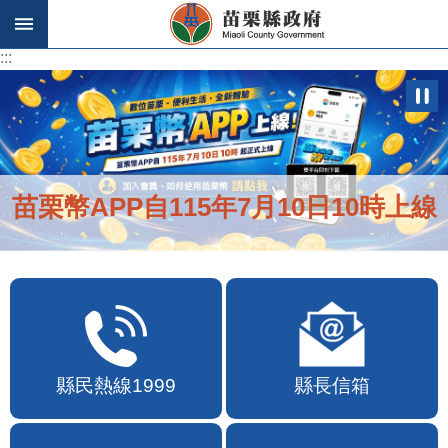
跳到主要內容區塊
:::
:::
苗栗幣APP自115年7月10日10時上線
縣民熱線1999
縣長信箱