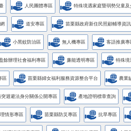
臺
人民團體專區
特殊境遇家庭暨弱勢兒童及
網
道安專區
苗栗縣政府新住民照顧輔導資訊
小黑蚊防治區
無人機專區
客語推廣專
盈餘辦理社會福利專區
廉能透明專區
特殊境
專區
苗栗縣婦女福利服務資源整合平台
農業
衝突迴避法身分關係公開專區
產地證明標章查詢
管理情形專區
苗栗縣防災專區
抗旱專區