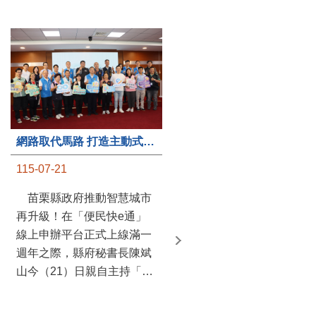
第235處關懷據點揭牌運作 縣長宣布共餐補助將加碼到1萬元
網路取代馬路 打造主動式數位便民服務 苗栗便民快e通 2.0智慧升級啟用
115-07-20
115-07-21
苗栗縣政府攜手牧田家庭
苗栗縣政府推動智慧城市
關懷協會，在頭屋鄉設立的
再升級！在「便民快e通」
社區照顧關懷據點20日揭牌
線上申辦平台正式上線滿一
運作，這是鄉內第6個、全
週年之際，縣府秘書長陳斌
縣第235處的據點；縣長鍾
山今（21）日親自主持「便
東錦在主持揭牌儀式推進據
民快e通 2.0 啟用記者會」，
點總數的同時，也宣布年底
宣布系統全面升級。數位發