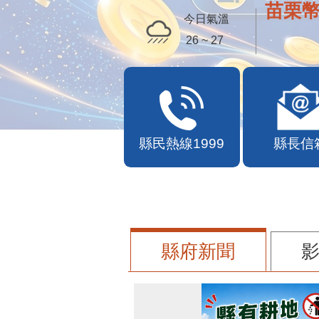
苗栗幣
今日氣溫
26 ~ 27
縣民熱線1999
縣長信
縣府新聞