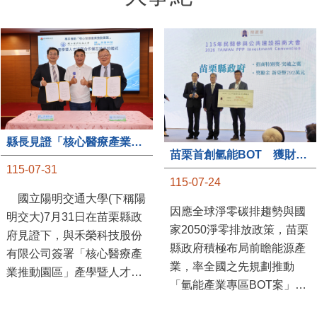
縣長見證「核心醫療產業推動園區」產學合作簽約儀式
苗栗首創氫能BOT 獲財政部「突破之翼」肯定
115-07-31
115-07-24
國立陽明交通大學(下稱陽
因應全球淨零碳排趨勢與國
明交大)7月31日在苗栗縣政
家2050淨零排放政策，苗栗
府見證下，與禾榮科技股份
縣政府積極布局前瞻能源產
有限公司簽署「核心醫療產
業，率全國之先規劃推動
業推動園區」產學暨人才培
「氫能產業專區BOT案」，
育合作備忘錄，為苗栗產業
透過促進民間參與公共建設
升級注入新動能，會中，縣