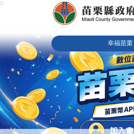
:::
跳到主要內容區塊
:::
幸福苗栗