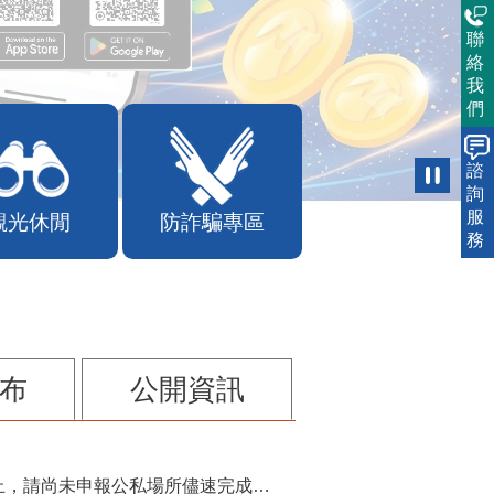
聯
絡
我
們
諮
詢
服
觀光休閒
防詐騙專區
務
布
公開資訊
115年第2季固定源空污費申報已於7月底截止，請尚未申報公私場所儘速完成申繳，以免面臨滯納金及罰鍰!