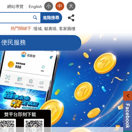
小
中
大
網站導覽
English
進階搜尋
熱門關鍵字
慢城
貓裏喵
客家圓樓
便民服務