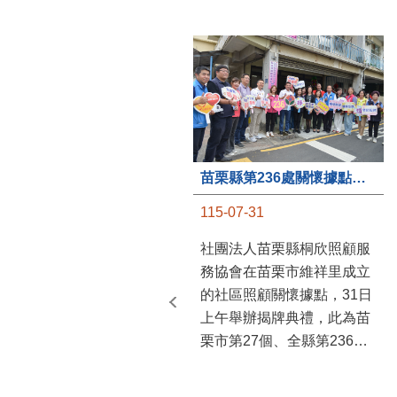
苗栗縣第236處關懷據點在苗栗市維祥里揭牌
115-07-31
社團法人苗栗縣桐欣照顧服
務協會在苗栗市維祥里成立
的社區照顧關懷據點，31日
上午舉辦揭牌典禮，此為苗
栗市第27個、全縣第236處
的據點。苗栗縣長鍾東錦上
午主持揭牌儀式，頒發15萬