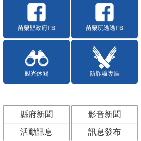
苗栗縣政府FB
苗栗玩透透FB
觀光休閒
防詐騙專區
縣府新聞
影音新聞
活動訊息
訊息發布