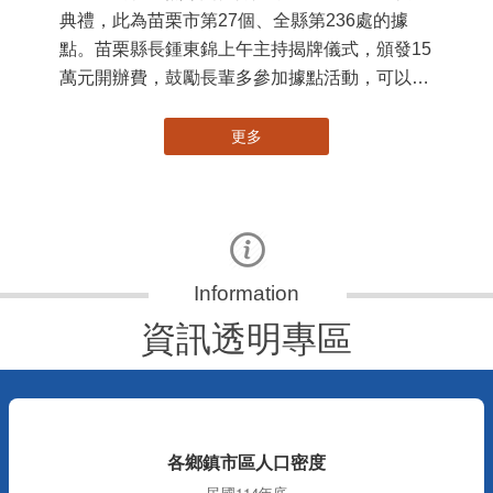
苗栗縣第236處關懷據點在苗栗市維祥里揭牌
11
115-07-31
國
社團法人苗栗縣桐欣照顧服務協會在苗栗市維祥
苗
里成立的社區照顧關懷據點，31日上午舉辦揭牌
署
典禮，此為苗栗市第27個、全縣第236處的據
作
點。苗栗縣長鍾東錦上午主持揭牌儀式，頒發15
縣
萬元開辦費，鼓勵長輩多參加據點活動，可以更
手
加健康、長壽。 坐落於苗栗市維祥里光華街89
號的社區照顧關懷據點，今 ...