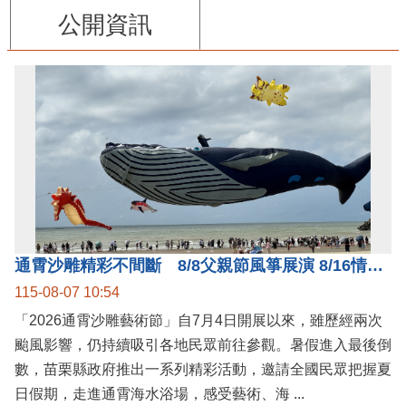
公開資訊
通霄沙雕精彩不間斷 8/8父親節風箏展演 8/16情人節66對浪漫挑戰送好禮
115-08-07 10:54
「2026通霄沙雕藝術節」自7月4日開展以來，雖歷經兩次
颱風影響，仍持續吸引各地民眾前往參觀。暑假進入最後倒
數，苗栗縣政府推出一系列精彩活動，邀請全國民眾把握夏
日假期，走進通霄海水浴場，感受藝術、海 ...