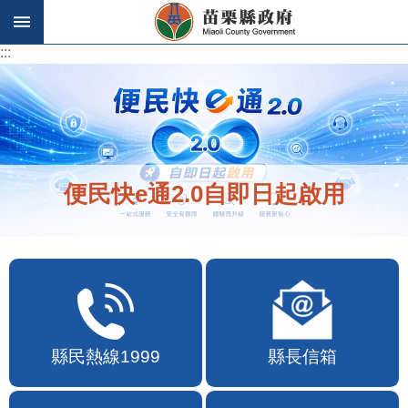
跳到主要內容區塊
:::
:::
便民快e通2.0自即日起啟用
縣民熱線1999
縣長信箱