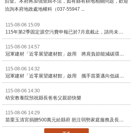
罰金。本府將加強查緝不法，如有縣有耕地相關問題，歡迎
洽詢本府地政處地權科（037-55947 ...
115-08-06 15:09
115年第2季固定源空污費申報已於7月底截止，請尚未申報公私場所儘速完成申繳，以免面臨滯納金及罰鍰!
115-08-06 14:57
冠軍建材「近零展望建材館」啟用 將肩負節能減碳環境教育重任
115-08-06 14:32
冠軍建材「近零展望建材館」啟用 攜手苗栗邁向低碳建築新未來
115-08-06 14:30
幼安教養院預祝縣長爸爸父親節快樂
115-08-06 14:29
苗栗玉清宮捐贈500萬元給縣府 挹注弱勢家庭服務及長照醫療資源