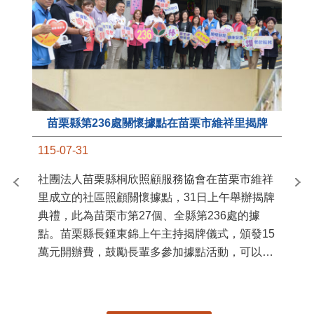
苗栗縣第236處關懷據點在苗栗市維祥里揭牌
11
115-07-31
國
社團法人苗栗縣桐欣照顧服務協會在苗栗市維祥
苗
里成立的社區照顧關懷據點，31日上午舉辦揭牌
署
典禮，此為苗栗市第27個、全縣第236處的據
作
點。苗栗縣長鍾東錦上午主持揭牌儀式，頒發15
縣
萬元開辦費，鼓勵長輩多參加據點活動，可以更
手
加健康、長壽。 坐落於苗栗市維祥里光華街89
號的社區照顧關懷據點，今 ...