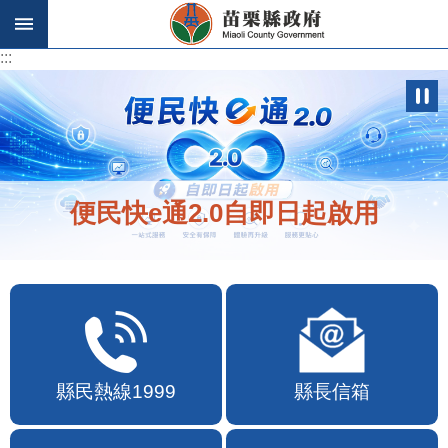
跳到主要內容區塊
:::
:::
便民快e通2.0自即日起啟用
縣民熱線1999
縣長信箱