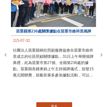
苗栗縣第236處關懷據點在苗栗市維祥里揭牌
11
115-07-31
國
社團法人苗栗縣桐欣照顧服務協會在苗栗市維祥
苗
里成立的社區照顧關懷據點，31日上午舉辦揭牌
署
典禮，此為苗栗市第27個、全縣第236處的據
作
點。苗栗縣長鍾東錦上午主持揭牌儀式，頒發15
縣
萬元開辦費，鼓勵長輩多參加據點活動，可以更
手
加健康、長壽。 坐落於苗栗市維祥里光華街89
號的社區照顧關懷據點，今 ...
更多