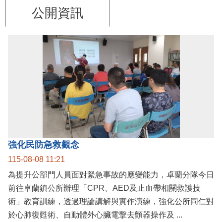
公開資訊
強化民防急救觀念
115-08-08 11:21
為提升公部門人員面對緊急事故的應變能力，卓蘭分隊今日
前往卓蘭鎮公所辦理「CPR、AED及止血帶相關救護技
術」教育訓練，透過理論講解與實作演練，強化公所同仁對
於心肺復甦術、自動體外心臟電擊去顫器操作及 ...