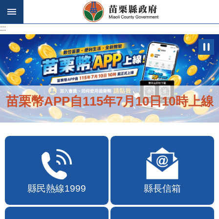
跳到主要內容區塊
:::
:::
苗栗幣APP自115年7月10日10時上線
縣民熱線1999
縣長信箱