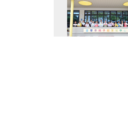
115-08-08 15:37
苗栗縣政府積極推動的「苗栗親子館
托嬰中心」今天正式揭牌啟用，寬敞
讀空間及多元的親子活動，讓一早搶
媽跟小孩們玩的不亦樂乎。縣長鍾東
環境和設備，除 ...