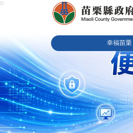
:::
跳到主要內容區塊
:::
幸福苗栗