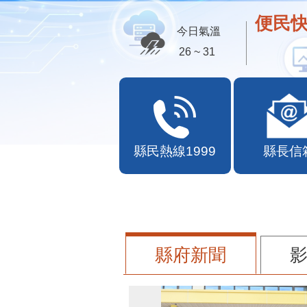
便民快
今日氣溫
26 ~ 31
縣民熱線1999
縣長信
縣府新聞