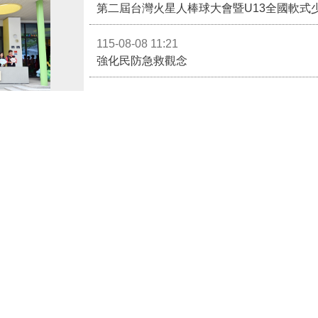
第二屆台灣火星人棒球大會暨U13全國軟式
115-08-08 11:21
強化民防急救觀念
115-08-07 19:43
通霄分隊前往梅南里活動中心進行防災宣導
苗栗親子館暨托嬰中心揭牌 縣長宣布好消息：9月1日起調降臨時托嬰費用
115-08-07 19:38
暨青創公設民營
第四救災救護大隊前往西湖天福宮辦理防災
明亮的遊戲、閱
115-08-07 19:26
先入場體驗的爸
台1線工程車車禍駕駛受困
錦上午巡視場館
更多