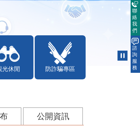
聯
絡
我
們
諮
詢
服
務
觀光休閒
防詐騙專區
布
公開資訊