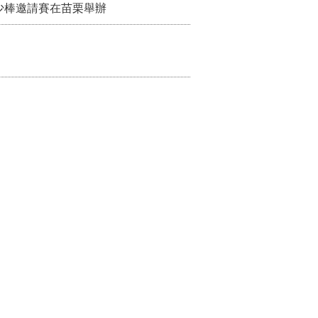
少棒邀請賽在苗栗舉辦
宣導