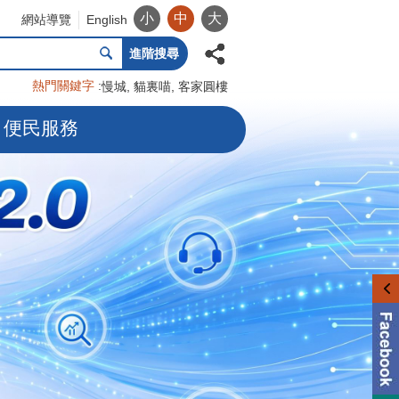
小
中
大
網站導覽
English
進階搜尋
熱門關鍵字
慢城
貓裏喵
客家圓樓
便民服務