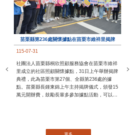
苗栗縣第236處關懷據點在苗栗市維祥里揭牌
11
115-07-31
國
社團法人苗栗縣桐欣照顧服務協會在苗栗市維祥
苗
里成立的社區照顧關懷據點，31日上午舉辦揭牌
署
典禮，此為苗栗市第27個、全縣第236處的據
作
點。苗栗縣長鍾東錦上午主持揭牌儀式，頒發15
縣
萬元開辦費，鼓勵長輩多參加據點活動，可以更
手
加健康、長壽。 坐落於苗栗市維祥里光華街89
號的社區照顧關懷據點，今 ...
更多