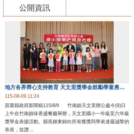
公開資訊
地方各界齊心支持教育 天文里獎學金鼓勵學童勇敢追夢
115-08-09 11:24
苗栗縣政府新聞稿115/8/9 竹南鎮天文里辦公處今(9)日
上午在竹南鎮味香盛餐廳舉辦，天文里國小一年級至六年級
獎學金表揚活動。縣長鍾東錦向所有獲獎同學表達最誠摯的
恭喜，並讚 ...