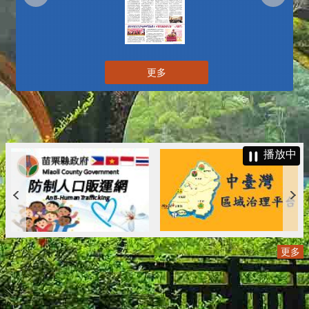
更多
播放中
更多