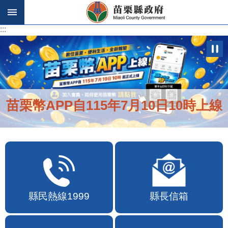
跳到主要內容區塊
:::
:::
苗栗幣APP自115年7月10日10時上線
縣民熱線1999
縣長信箱