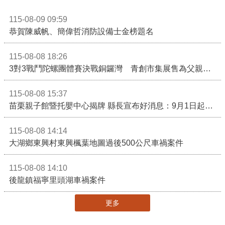
115-08-09 09:59
恭賀陳威帆、簡偉哲消防設備士金榜題名
115-08-08 18:26
3對3戰鬥陀螺團體賽決戰銅鑼灣 青創市集展售為父親節增添繽紛
115-08-08 15:37
苗栗親子館暨托嬰中心揭牌 縣長宣布好消息：9月1日起調降臨時托嬰費用
115-08-08 14:14
大湖鄉東興村東興楓葉地圖過後500公尺車禍案件
115-08-08 14:10
後龍鎮福寧里頭湖車禍案件
更多