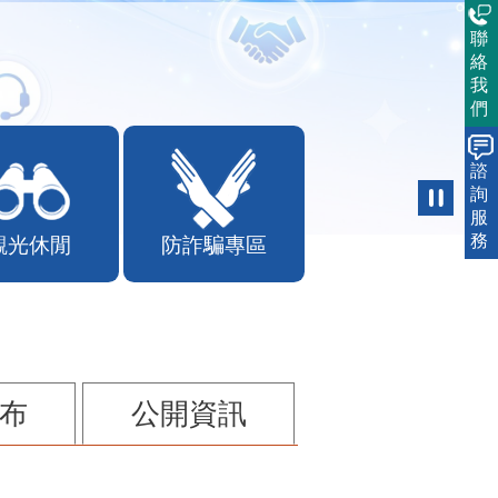
聯
絡
我
們
諮
詢
觀光休閒
防詐騙專區
服
務
布
公開資訊