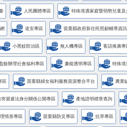
臺
人民團體專區
特殊境遇家庭暨弱勢兒童及
網
道安專區
苗栗縣政府新住民照顧輔導資訊
小黑蚊防治區
無人機專區
客語推廣專
盈餘辦理社會福利專區
廉能透明專區
特殊境
專區
苗栗縣婦女福利服務資源整合平台
農業
衝突迴避法身分關係公開專區
產地證明標章查詢
管理情形專區
苗栗縣防災專區
抗旱專區
主管理認證標章專區
酒後代駕服務專區
全民