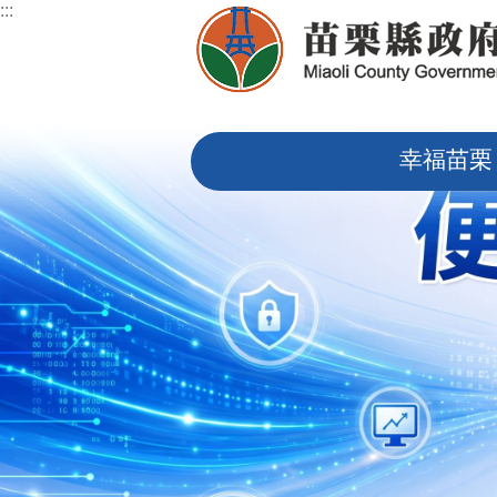
:::
跳到主要內容區塊
:::
幸福苗栗