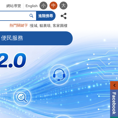
小
中
大
網站導覽
English
進階搜尋
熱門關鍵字
慢城
貓裏喵
客家圓樓
便民服務