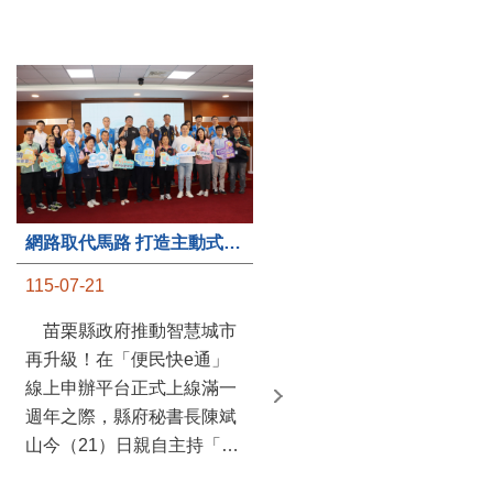
第235處關懷據點揭牌運作 縣長宣布共餐補助將加碼到1萬元
網路取代馬路 打造主動式數位便民服務 苗栗便民快e通 2.0智慧升級啟用
115-07-20
115-07-21
苗栗縣政府攜手牧田家庭
苗栗縣政府推動智慧城市
關懷協會，在頭屋鄉設立的
再升級！在「便民快e通」
社區照顧關懷據點20日揭牌
線上申辦平台正式上線滿一
運作，這是鄉內第6個、全
週年之際，縣府秘書長陳斌
縣第235處的據點；縣長鍾
山今（21）日親自主持「便
東錦在主持揭牌儀式推進據
民快e通 2.0 啟用記者會」，
點總數的同時，也宣布年底
宣布系統全面升級。數位發
前可望將共餐補助直接調高