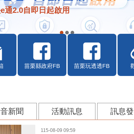
在地店家加入苗栗幣合作行列
箱
苗栗縣政府FB
苗栗玩透透FB
影音新聞
活動訊息
訊息發
115-08-09 09:59
恭賀陳威帆、簡偉哲消防設備士金榜題名