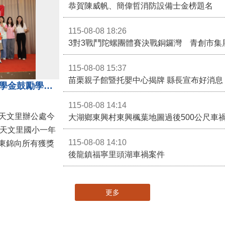
115-08-08 18:26
3對3戰鬥陀螺團體賽決戰銅鑼灣 青創市集
115-08-08 15:37
苗栗親子館暨托嬰中心揭牌 縣長宣布好消息
地方各界齊心支持教育 天文里獎學金鼓勵學童勇敢追夢
115-08-08 14:14
大湖鄉東興村東興楓葉地圖過後500公尺車
，天文里國小一年
115-08-08 14:10
東錦向所有獲獎
後龍鎮福寧里頭湖車禍案件
更多