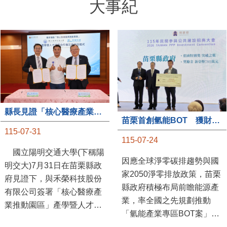
縣長見證「核心醫療產業推動園區」產學合作簽約儀式
苗栗首創氫能BOT 獲財政部「突破之翼」肯定
115-07-31
115-07-24
國立陽明交通大學(下稱陽
因應全球淨零碳排趨勢與國
明交大)7月31日在苗栗縣政
家2050淨零排放政策，苗栗
府見證下，與禾榮科技股份
縣政府積極布局前瞻能源產
有限公司簽署「核心醫療產
業，率全國之先規劃推動
業推動園區」產學暨人才培
「氫能產業專區BOT案」，
育合作備忘錄，為苗栗產業
透過促進民間參與公共建設
升級注入新動能，會中，縣
（BOT）模式，引進民間資