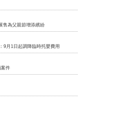
展售為父親節增添繽紛
：9月1日起調降臨時托嬰費用
禍案件