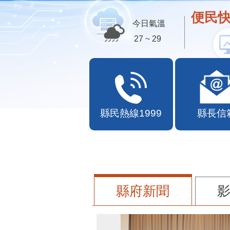
歡迎
今日氣溫
27 ~ 29
縣民熱線1999
縣長信
縣府新聞