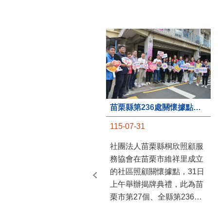
苗栗縣第236處關懷據點在苗栗市維祥里揭牌
115-07-31
社團法人苗栗縣桐欣照顧服
務協會在苗栗市維祥里成立
的社區照顧關懷據點，31日
上午舉辦揭牌典禮，此為苗
栗市第27個、全縣第236處
的據點。苗栗縣長鍾東錦上
午主持揭牌儀式，頒發15萬