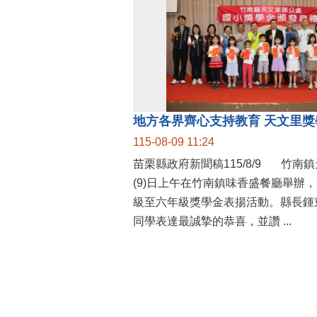
115-08-09 11:24
苗栗縣政府新聞稿115/8/9 竹南鎮天文里辦公處今
(9)日上午在竹南鎮味香盛餐廳舉辦
級至六年級獎學金表揚活動。縣長鍾
同學表達最誠摯的恭喜，並讚 ...