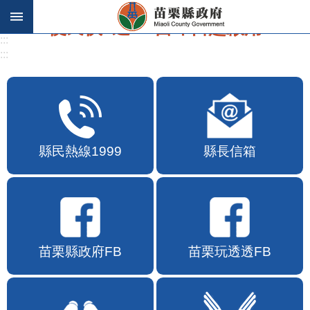
跳到主要內容區塊
:::
:::
便民快e通2.0自即日起啟用
縣民熱線1999
縣長信箱