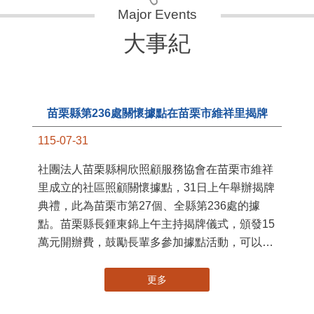
大事紀
苗栗縣第236處關懷據點在苗栗市維祥里揭牌
115-07-31
11
社團法人苗栗縣桐欣照顧服務協會在苗栗市維祥
國
里成立的社區照顧關懷據點，31日上午舉辦揭牌
苗