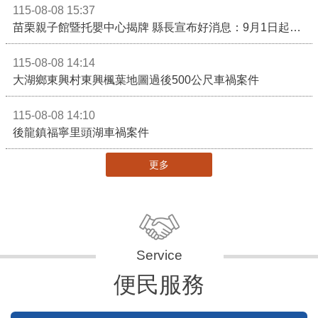
115-08-09 09:59
恭賀陳威帆、簡偉哲消防設備士金榜題名
115-08-08 18:26
3對3戰鬥陀螺團體賽決戰銅鑼灣 青創市集展售為父親節增添繽紛
115-08-08 15:37
苗栗親子館暨托嬰中心揭牌 縣長宣布好消息：9月1日起調降臨時托嬰費用
115-08-08 14:14
大湖鄉東興村東興楓葉地圖過後500公尺車禍案件
115-08-08 14:10
後龍鎮福寧里頭湖車禍案件
更多