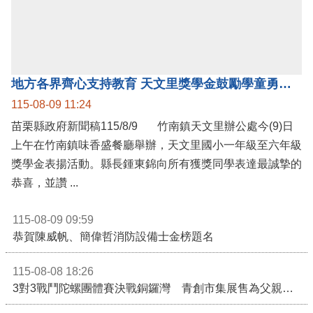
公開資訊
地方各界齊心支持教育 天文里獎學金鼓勵學童勇敢追夢
115-08-09 11:24
苗栗縣政府新聞稿115/8/9 竹南鎮天文里辦公處今(9)日
上午在竹南鎮味香盛餐廳舉辦，天文里國小一年級至六年級
獎學金表揚活動。縣長鍾東錦向所有獲獎同學表達最誠摯的
恭喜，並讚 ...