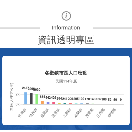
典禮，此為苗栗市第27個、全縣第236處的據
署
點。苗栗縣長鍾東錦上午主持揭牌儀式，頒發15
作
萬元開辦費，鼓勵長輩多參加據點活動，可以更
縣
加健康、長壽。 坐落於苗栗市維祥里光華街89
手
號的社區照顧關懷據點，今 ...
更多
資訊透明專區