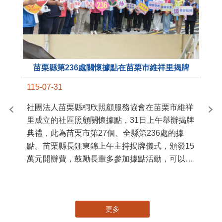
苗栗縣第236處關懷據點在苗栗市維祥里揭牌
11
115-07-31
國
社團法人苗栗縣桐欣照顧服務協會在苗栗市維祥
苗
里成立的社區照顧關懷據點，31日上午舉辦揭牌
署
典禮，此為苗栗市第27個、全縣第236處的據
作
點。苗栗縣長鍾東錦上午主持揭牌儀式，頒發15
縣
萬元開辦費，鼓勵長輩多參加據點活動，可以更
手
加健康、長壽。 坐落於苗栗市維祥里光華街89
號的社區照顧關懷據點，今 ...
更多