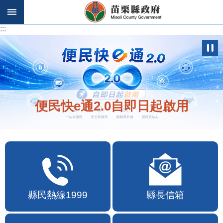
跳到主要內容區塊
:::
:::
便民快e通2.0自即日起啟用
縣民熱線1999
縣長信箱