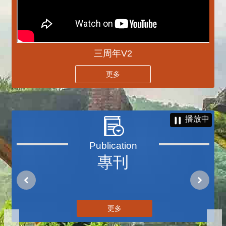
三周年V2
更多
播放中
專刊
更多