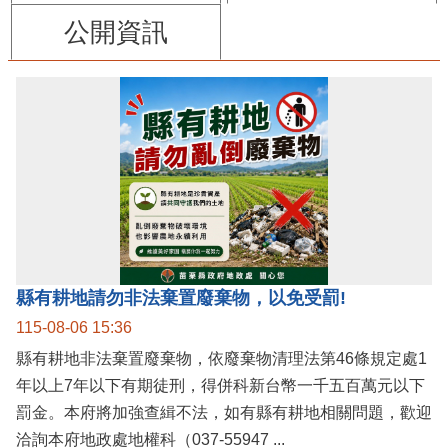
公開資訊
縣有耕地請勿非法棄置廢棄物，以免受罰!
115-08-06 15:36
縣有耕地非法棄置廢棄物，依廢棄物清理法第46條規定處1
年以上7年以下有期徒刑，得併科新台幣一千五百萬元以下
罰金。本府將加強查緝不法，如有縣有耕地相關問題，歡迎
洽詢本府地政處地權科（037-55947 ...