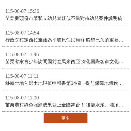
115-08-07 15:36
苗栗縣頭份市某私立幼兒園疑似不當對待幼兒案件說明稿
115-08-07 14:54
行政院核定西拉雅族為平埔原住民族群 盼望已久的重要時刻到來！8月13日起受理民族成員名冊登記
115-08-07 11:46
苗栗客家青少年訪問團前進馬來西亞 深化國際客家文化交流
115-08-07 11:11
移轉土地勾選土地現值申報書第14欄，提前保障地價稅節稅權益
115-08-07 11:00
苗栗農村綠色照顧成果登上全國舞台！ 後龍水尾、埔頂社區前進2026高齡健康產業博覽會
更多