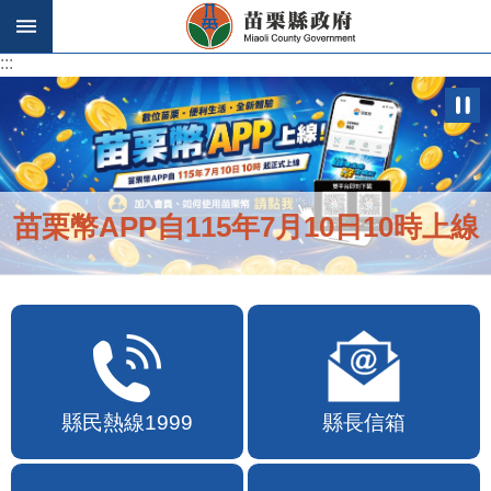
跳到主要內容區塊
:::
:::
苗栗幣APP自115年7月10日10時上線
縣民熱線1999
縣長信箱