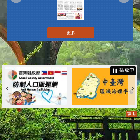
更多
播放中
更多