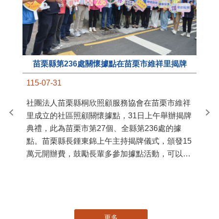
苗栗縣第236處關懷據點在苗栗市維祥里揭牌
11
115-07-31
國
社團法人苗栗縣桐欣照顧服務協會在苗栗市維祥
苗
里成立的社區照顧關懷據點，31日上午舉辦揭牌
署
典禮，此為苗栗市第27個、全縣第236處的據
作
點。苗栗縣長鍾東錦上午主持揭牌儀式，頒發15
縣
萬元開辦費，鼓勵長輩多參加據點活動，可以更
手
加健康、長壽。 坐落於苗栗市維祥里光華街89
號的社區照顧關懷據點，今 ...
更多