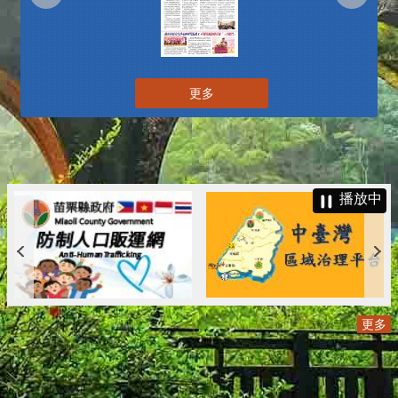
更多
播放中
更多