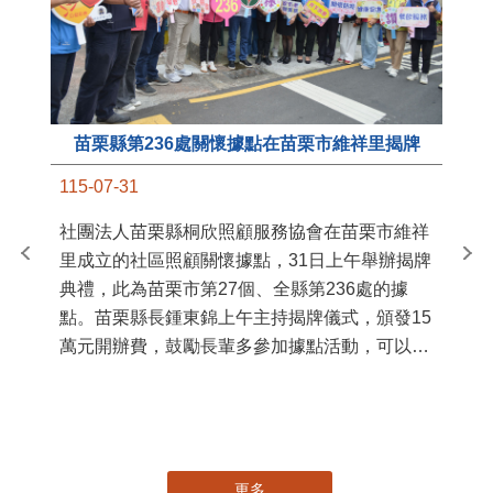
苗栗縣第236處關懷據點在苗栗市維祥里揭牌
11
115-07-31
國
社團法人苗栗縣桐欣照顧服務協會在苗栗市維祥
苗
里成立的社區照顧關懷據點，31日上午舉辦揭牌
署
典禮，此為苗栗市第27個、全縣第236處的據
作
點。苗栗縣長鍾東錦上午主持揭牌儀式，頒發15
縣
萬元開辦費，鼓勵長輩多參加據點活動，可以更
手
加健康、長壽。 坐落於苗栗市維祥里光華街89
號的社區照顧關懷據點，今 ...
更多