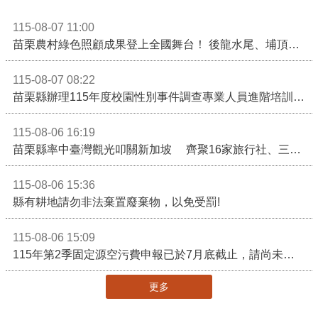
115-08-07 11:00
苗栗農村綠色照顧成果登上全國舞台！ 後龍水尾、埔頂社區前進2026高齡健康產業博覽會
115-08-07 08:22
苗栗縣辦理115年度校園性別事件調查專業人員進階培訓 深化調查實務能力 持續打造安全友善校園
115-08-06 16:19
苗栗縣率中臺灣觀光叩關新加坡 齊聚16家旅行社、三大航空 NATAS旅展開賣主題遊程
115-08-06 15:36
縣有耕地請勿非法棄置廢棄物，以免受罰!
115-08-06 15:09
115年第2季固定源空污費申報已於7月底截止，請尚未申報公私場所儘速完成申繳，以免面臨滯納金及罰鍰!
更多