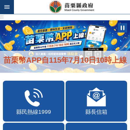
跳到主要內容區塊
:::
:::
苗栗幣APP自115年7月10日10時上線
縣民熱線1999
縣長信箱