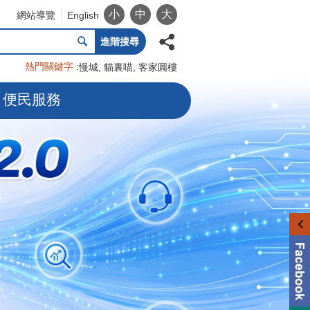
小
中
大
網站導覽
English
進階搜尋
熱門關鍵字
慢城
貓裏喵
客家圓樓
便民服務