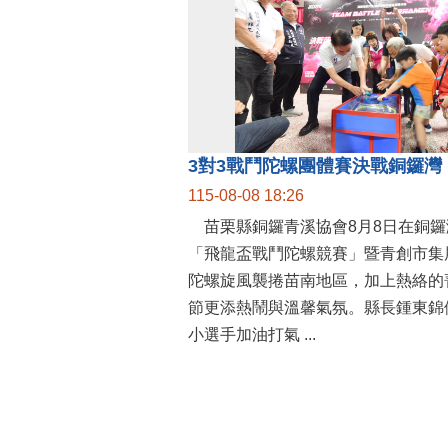
115-08-08 18:26
苗栗縣銅鑼青溪協會8月8日在銅鑼
「飛龍盃戰鬥陀螺競賽」暨青創市集
陀螺旋風襲捲苗南地區，加上熱絡的
節更添熱鬧與溫馨氣氛。縣長鍾東錦
小選手加油打氣 ...