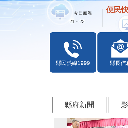
便民快
今日氣溫
21 ~ 23
縣民熱線1999
縣長信
縣府新聞