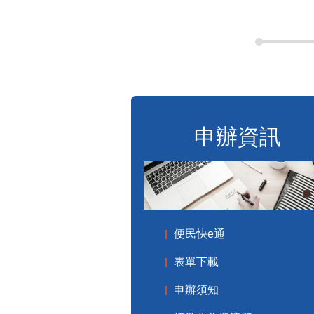
申辦資訊
便民快e通
表單下載
申辦須知