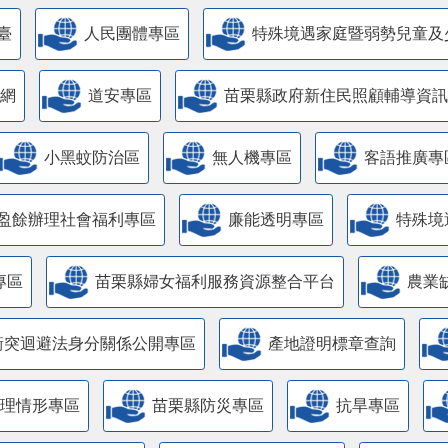
臺
人民團體專區
特殊境遇家庭暨弱勢兒童及
網
道安專區
苗栗縣政府新住民照顧輔導資訊
小黑蚊防治區
無人機專區
客語推廣專
盈餘辦理社會福利專區
廉能透明專區
特殊境
專區
苗栗縣婦女福利服務資源整合平台
農業
衝突迴避法身分關係公開專區
產地證明標章查詢
管理情形專區
苗栗縣防災專區
抗旱專區