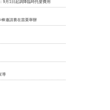
：9月1日起調降臨時托嬰費用
少棒邀請賽在苗栗舉辦
宣導