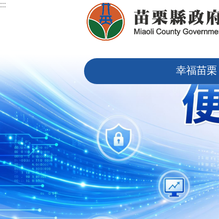
:::
跳到主要內容區塊
:::
幸福苗栗