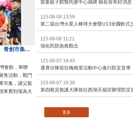
苗栗親子館暨托嬰中心揭牌 縣長宣布好消息
115-08-08 13:59
第二屆台灣火星人棒球大會暨U13全國軟式
115-08-08 11:21
強化民防急救觀念
3對3戰鬥陀螺團體賽決戰銅鑼灣 青創市集展售為父親節增添繽紛
115-08-07 19:43
灣會館，舉辦
通霄分隊前往梅南里活動中心進行防災宣導
展售活動，戰鬥
115-08-07 19:38
菁市集，讓父親
第四救災救護大隊前往西湖天福宮辦理防災
偕來賓到場為大
更多