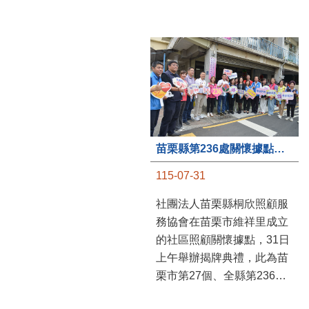
苗栗縣第236處關懷據點在苗栗市維祥里揭牌
115-07-31
社團法人苗栗縣桐欣照顧服
務協會在苗栗市維祥里成立
的社區照顧關懷據點，31日
上午舉辦揭牌典禮，此為苗
栗市第27個、全縣第236處
的據點。苗栗縣長鍾東錦上