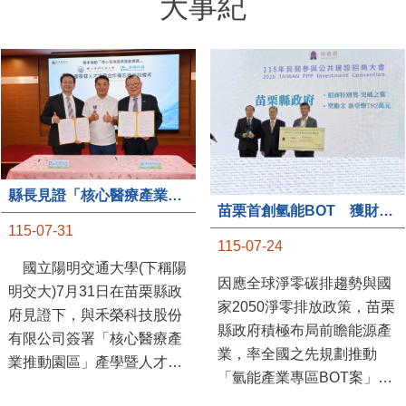
大事紀
縣長見證「核心醫療產業推動園區」產學合作簽約儀式
苗栗首創氫能BOT 獲財政部「突破之翼」肯定
115-07-31
115-07-24
國立陽明交通大學(下稱陽
因應全球淨零碳排趨勢與國
明交大)7月31日在苗栗縣政
家2050淨零排放政策，苗栗
府見證下，與禾榮科技股份
縣政府積極布局前瞻能源產
有限公司簽署「核心醫療產
業，率全國之先規劃推動
業推動園區」產學暨人才培
「氫能產業專區BOT案」，
育合作備忘錄，為苗栗產業
透過促進民間參與公共建設