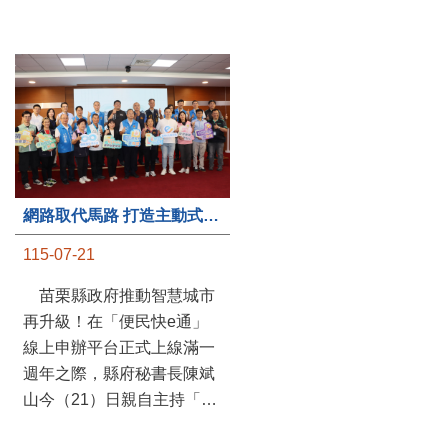
第235處關懷據點揭牌運作 縣長宣布共餐補助將加碼到1萬元
網路取代馬路 打造主動式數位便民服務 苗栗便民快e通 2.0智慧升級啟用
115-07-20
115-07-21
苗栗縣政府攜手牧田家庭
苗栗縣政府推動智慧城市
關懷協會，在頭屋鄉設立的
再升級！在「便民快e通」
社區照顧關懷據點20日揭牌
線上申辦平台正式上線滿一
運作，這是鄉內第6個、全
週年之際，縣府秘書長陳斌
縣第235處的據點；縣長鍾
山今（21）日親自主持「便
東錦在主持揭牌儀式推進據
民快e通 2.0 啟用記者會」，
點總數的同時，也宣布年底