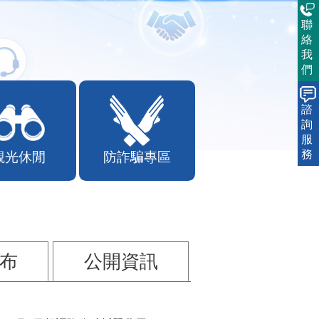
聯
絡
我
們
諮
詢
服
務
觀光休閒
防詐騙專區
布
公開資訊