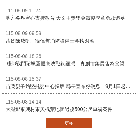
115-08-09 11:24
地方各界齊心支持教育 天文里獎學金鼓勵學童勇敢追夢
115-08-09 09:59
恭賀陳威帆、簡偉哲消防設備士金榜題名
115-08-08 18:26
3對3戰鬥陀螺團體賽決戰銅鑼灣 青創市集展售為父親節增添繽紛
115-08-08 15:37
苗栗親子館暨托嬰中心揭牌 縣長宣布好消息：9月1日起調降臨時托嬰費用
115-08-08 14:14
大湖鄉東興村東興楓葉地圖過後500公尺車禍案件
更多