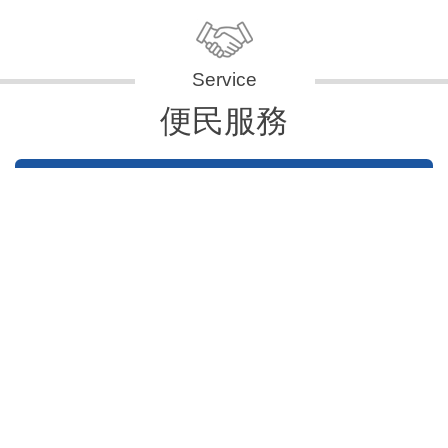
便民服務
申辦資訊
便民快e通
表單下載