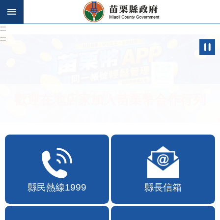
跳到主要內容區塊
:::
:::
歡迎在地店家加入苗栗幣合作行列
縣民熱線1999
縣長信箱