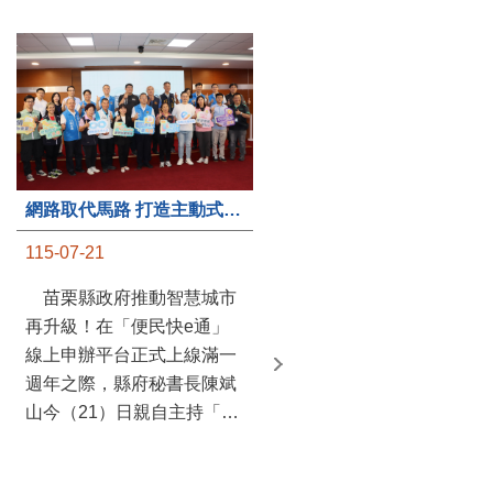
第235處關懷據點揭牌運作 縣長宣布共餐補助將加碼到1萬元
網路取代馬路 打造主動式數位便民服務 苗栗便民快e通 2.0智慧升級啟用
115-07-20
115-07-21
苗栗縣政府攜手牧田家庭
苗栗縣政府推動智慧城市
關懷協會，在頭屋鄉設立的
再升級！在「便民快e通」
社區照顧關懷據點20日揭牌
線上申辦平台正式上線滿一
運作，這是鄉內第6個、全
週年之際，縣府秘書長陳斌
縣第235處的據點；縣長鍾
山今（21）日親自主持「便
東錦在主持揭牌儀式推進據
民快e通 2.0 啟用記者會」，
點總數的同時，也宣布年底
宣布系統全面升級。數位發
前可望將共餐補助直接調高