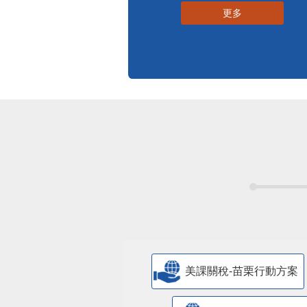
更多
美課關稅-苗栗行動方案