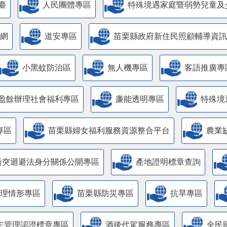
臺
人民團體專區
特殊境遇家庭暨弱勢兒童及
網
道安專區
苗栗縣政府新住民照顧輔導資訊
小黑蚊防治區
無人機專區
客語推廣專
盈餘辦理社會福利專區
廉能透明專區
特殊境
專區
苗栗縣婦女福利服務資源整合平台
農業
衝突迴避法身分關係公開專區
產地證明標章查詢
管理情形專區
苗栗縣防災專區
抗旱專區
主管理認證標章專區
酒後代駕服務專區
全民