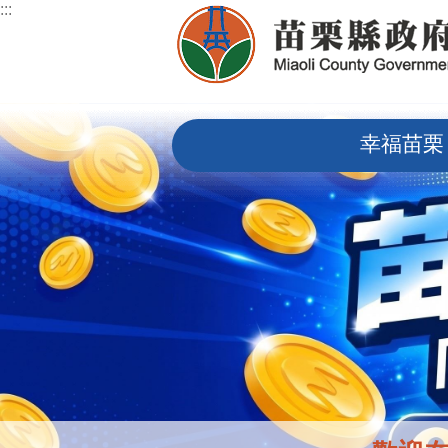
:::
跳到主要內容區塊
:::
幸福苗栗