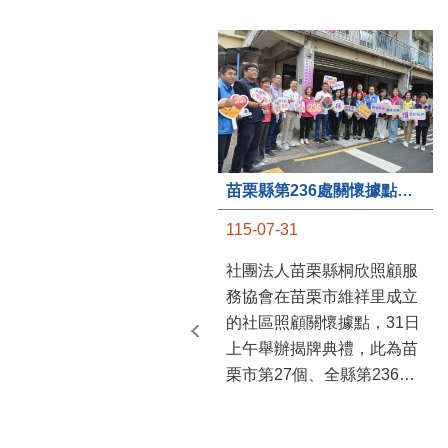
苗栗縣第236處關懷據點在苗栗市維祥里揭牌
115-07-31
社團法人苗栗縣桐欣照顧服
務協會在苗栗市維祥里成立
的社區照顧關懷據點，31日
上午舉辦揭牌典禮，此為苗
栗市第27個、全縣第236處
的據點。苗栗縣長鍾東錦上
午主持揭牌儀式，頒發15萬