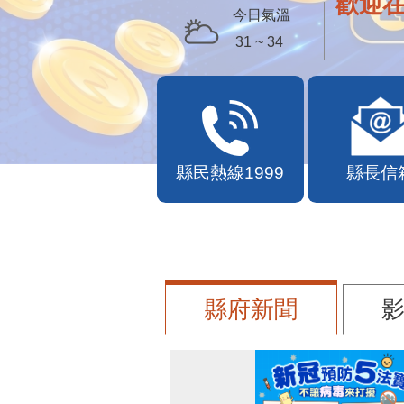
歡迎
今日氣溫
31 ~ 34
縣民熱線1999
縣長信
縣府新聞