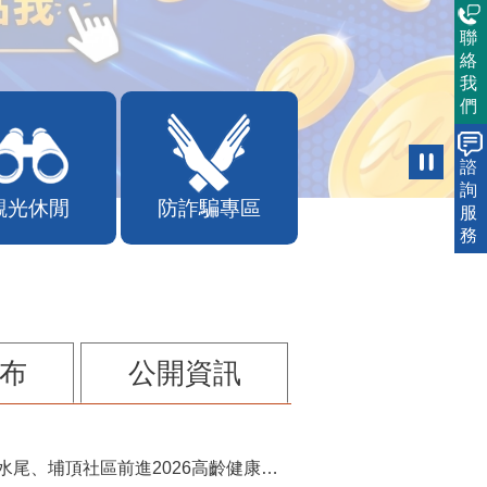
聯
絡
我
們
諮
詢
觀光休閒
防詐騙專區
服
務
布
公開資訊
苗栗農村綠色照顧成果登上全國舞台！ 後龍水尾、埔頂社區前進2026高齡健康產業博覽會