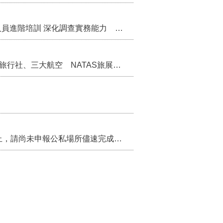
苗栗縣辦理115年度校園性別事件調查專業人員進階培訓 深化調查實務能力 持續打造安全友善校園
苗栗縣率中臺灣觀光叩關新加坡 齊聚16家旅行社、三大航空 NATAS旅展開賣主題遊程
115年第2季固定源空污費申報已於7月底截止，請尚未申報公私場所儘速完成申繳，以免面臨滯納金及罰鍰!