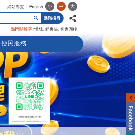
小
中
大
網站導覽
English
進階搜尋
熱門關鍵字
慢城
貓裏喵
客家圓樓
便民服務