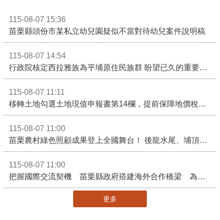
115-08-07 15:36
苗栗縣頭份市某私立幼兒園疑似不當對待幼兒案件說明稿
115-08-07 14:54
行政院核定西拉雅族為平埔原住民族群 盼望已久的重要時刻到來！8月13日起受理民族成員名冊登記
115-08-07 11:11
移轉土地勾選土地現值申報書第14欄，提前保障地價稅節稅權益
115-08-07 11:00
苗栗農村綠色照顧成果登上全國舞台！ 後龍水尾、埔頂社區前進2026高齡健康產業博覽會
115-08-07 11:00
把握國際交流契機 苗栗縣政府搭建海外合作橋梁 為在地產業爭取更多國際市場機會
更多