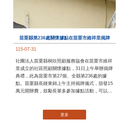
苗栗縣第236處關懷據點在苗栗市維祥里揭牌
11
115-07-31
國
社團法人苗栗縣桐欣照顧服務協會在苗栗市維祥
苗
里成立的社區照顧關懷據點，31日上午舉辦揭牌
署
典禮，此為苗栗市第27個、全縣第236處的據
作
點。苗栗縣長鍾東錦上午主持揭牌儀式，頒發15
縣
萬元開辦費，鼓勵長輩多參加據點活動，可以更
手
加健康、長壽。 坐落於苗栗市維祥里光華街89
號的社區照顧關懷據點，今 ...
更多