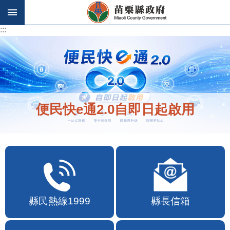
跳到主要內容區塊
:::
:::
便民快e通2.0自即日起啟用
縣民熱線1999
縣長信箱