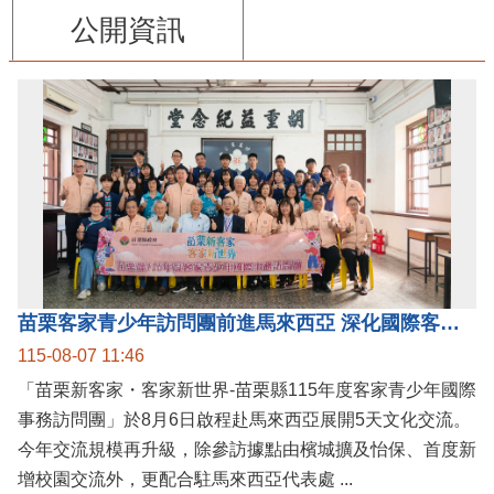
公開資訊
苗栗客家青少年訪問團前進馬來西亞 深化國際客家文化交流
115-08-07 11:46
「苗栗新客家・客家新世界-苗栗縣115年度客家青少年國際
事務訪問團」於8月6日啟程赴馬來西亞展開5天文化交流。
今年交流規模再升級，除參訪據點由檳城擴及怡保、首度新
增校園交流外，更配合駐馬來西亞代表處 ...