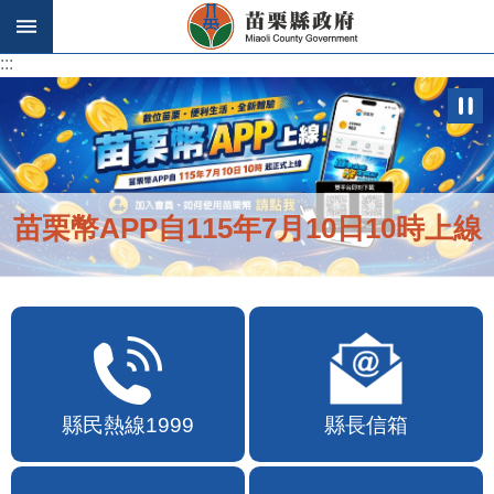
跳到主要內容區塊
:::
:::
苗栗幣APP自115年7月10日10時上線
縣民熱線1999
縣長信箱