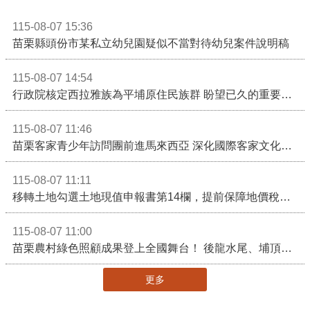
115-08-07 15:36
苗栗縣頭份市某私立幼兒園疑似不當對待幼兒案件說明稿
115-08-07 14:54
行政院核定西拉雅族為平埔原住民族群 盼望已久的重要時刻到來！8月13日起受理民族成員名冊登記
115-08-07 11:46
苗栗客家青少年訪問團前進馬來西亞 深化國際客家文化交流
115-08-07 11:11
移轉土地勾選土地現值申報書第14欄，提前保障地價稅節稅權益
115-08-07 11:00
苗栗農村綠色照顧成果登上全國舞台！ 後龍水尾、埔頂社區前進2026高齡健康產業博覽會
更多