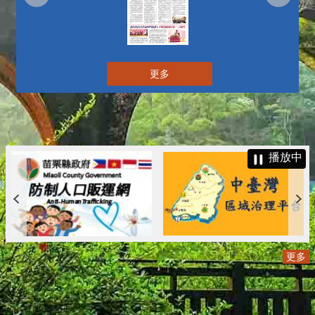
更多
播放中
更多