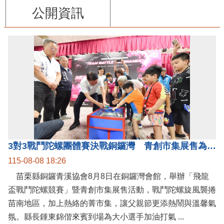
公開資訊
3對3戰鬥陀螺團體賽決戰銅鑼灣 青創市集展售為父親節增添繽紛
115-08-08 18:26
苗栗縣銅鑼青溪協會8月8日在銅鑼灣會館，舉辦「飛龍
盃戰鬥陀螺競賽」暨青創市集展售活動，戰鬥陀螺旋風襲捲
苗南地區，加上熱絡的菁市集，讓父親節更添熱鬧與溫馨氣
氛。縣長鍾東錦偕來賓到場為大小選手加油打氣 ...