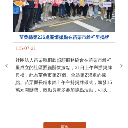
苗栗縣第236處關懷據點在苗栗市維祥里揭牌
11
115-07-31
國
社團法人苗栗縣桐欣照顧服務協會在苗栗市維祥
苗
里成立的社區照顧關懷據點，31日上午舉辦揭牌
署
典禮，此為苗栗市第27個、全縣第236處的據
作
點。苗栗縣長鍾東錦上午主持揭牌儀式，頒發15
縣
萬元開辦費，鼓勵長輩多參加據點活動，可以更
手
加健康、長壽。 坐落於苗栗市維祥里光華街89
號的社區照顧關懷據點，今 ...