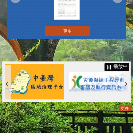
更多
播放中
更多