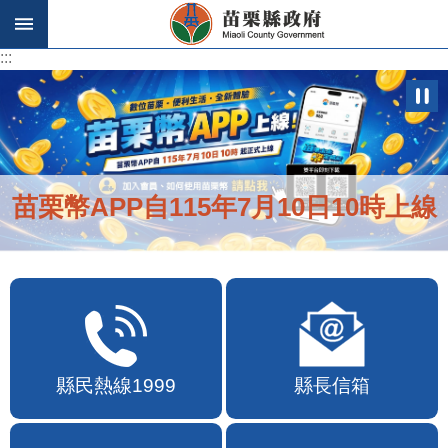
跳到主要內容區塊
:::
:::
便民快e通2.0自即日起啟用
縣民熱線1999
縣長信箱