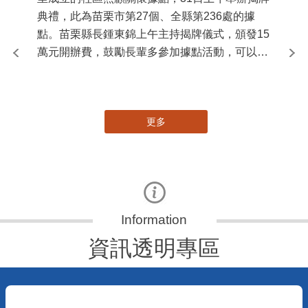
典禮，此為苗栗市第27個、全縣第236處的據
署
點。苗栗縣長鍾東錦上午主持揭牌儀式，頒發15
作
萬元開辦費，鼓勵長輩多參加據點活動，可以更
縣
加健康、長壽。 坐落於苗栗市維祥里光華街89
手
號的社區照顧關懷據點，今 ...
更多
資訊透明專區