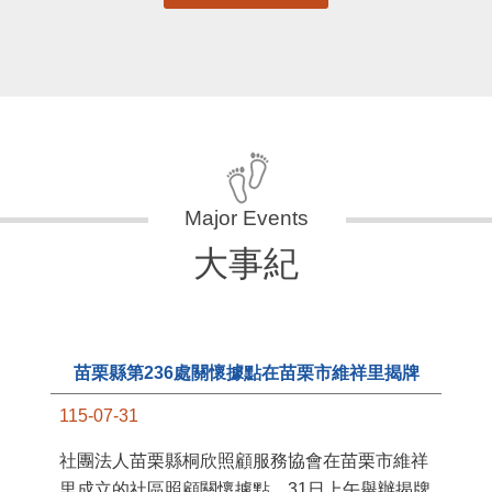
大事紀
苗栗縣第236處關懷據點在苗栗市維祥里揭牌
115-07-31
11
社團法人苗栗縣桐欣照顧服務協會在苗栗市維祥
國
里成立的社區照顧關懷據點，31日上午舉辦揭牌
苗