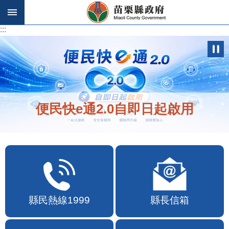
跳到主要內容區塊
:::
:::
便民快e通2.0自即日起啟用
縣民熱線1999
縣長信箱