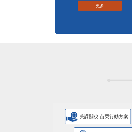
更多
美課關稅-苗栗行動方案