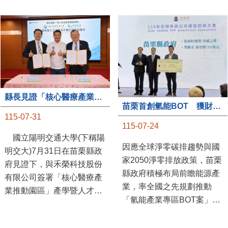
縣長見證「核心醫療產業推動園區」產學合作簽約儀式
苗栗首創氫能BOT 獲財政部「突破之翼」肯定
115-07-31
115-07-24
國立陽明交通大學(下稱陽
因應全球淨零碳排趨勢與國
明交大)7月31日在苗栗縣政
家2050淨零排放政策，苗栗
府見證下，與禾榮科技股份
縣政府積極布局前瞻能源產
有限公司簽署「核心醫療產
業，率全國之先規劃推動
業推動園區」產學暨人才培
「氫能產業專區BOT案」，
育合作備忘錄，為苗栗產業
透過促進民間參與公共建設
升級注入新動能，會中，縣
（BOT）模式，引進民間資