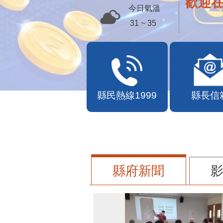
歡迎
今日氣溫
31 ~ 35
縣民熱線1999
縣長信
縣府新聞