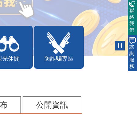
聯
絡
我
們
諮
詢
觀光休閒
防詐騙專區
服
務
布
公開資訊