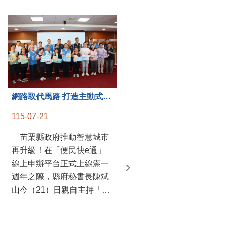
第235處關懷據點揭牌運作 縣長宣布共餐補助將加碼到1萬元
網路取代馬路 打造主動式數位便民服務 苗栗便民快e通 2.0智慧升級啟用
115-07-20
115-07-21
苗栗縣政府攜手牧田家庭
苗栗縣政府推動智慧城市
關懷協會，在頭屋鄉設立的
再升級！在「便民快e通」
社區照顧關懷據點20日揭牌
線上申辦平台正式上線滿一
運作，這是鄉內第6個、全
週年之際，縣府秘書長陳斌
縣第235處的據點；縣長鍾
山今（21）日親自主持「便
東錦在主持揭牌儀式推進據
民快e通 2.0 啟用記者會」，
點總數的同時，也宣布年底
宣布系統全面升級。數位發
前可望將共餐補助直接調高