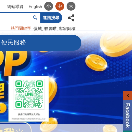
小
中
大
網站導覽
English
進階搜尋
熱門關鍵字
慢城
貓裏喵
客家圓樓
便民服務