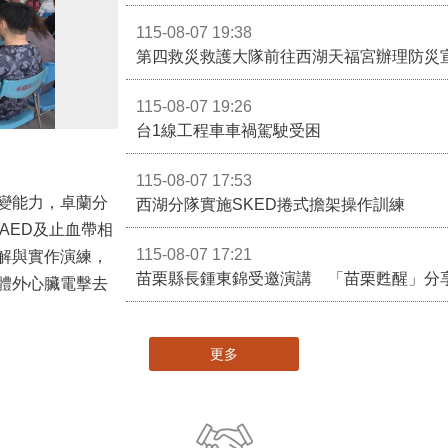
115-08-07 19:38
第四救災救護大隊前往西湖天福宮辦理防災
115-08-07 19:26
台1線工程車車禍駕駛受困
115-08-07 17:53
變能力，卓蘭分
西湖分隊實施SKED捲式擔架操作訓練
AED及止血帶相
115-08-07 17:21
解與實作演練，
苗栗縣長鍾東錦受邀演講 「苗栗甦醒」分
體外心臟電擊去
更多