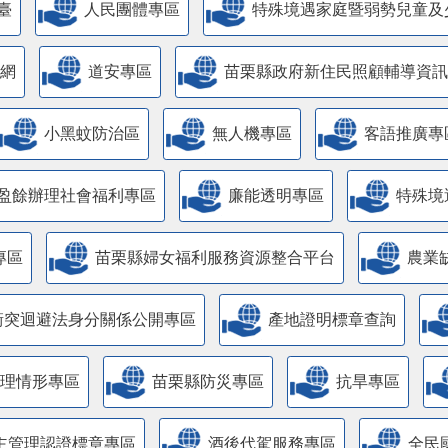
臺
人民團體專區
特殊境遇家庭暨弱勢兒童及
網
道安專區
苗栗縣政府新住民照顧輔導資訊
小黑蚊防治區
無人機專區
客語推廣專
盈餘辦理社會福利專區
廉能透明專區
特殊境
專區
苗栗縣婦女福利服務資源整合平台
農業
衝突迴避法身分關係公開專區
產地證明標章查詢
管理情形專區
苗栗縣防災專區
抗旱專區
主管理認證標章專區
酒後代駕服務專區
全民