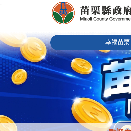
:::
跳到主要內容區塊
:::
幸福苗栗