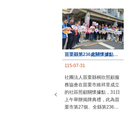
苗栗縣第236處關懷據點在苗栗市維祥里揭牌
115-07-31
社團法人苗栗縣桐欣照顧服
務協會在苗栗市維祥里成立
的社區照顧關懷據點，31日
上午舉辦揭牌典禮，此為苗
栗市第27個、全縣第236處
的據點。苗栗縣長鍾東錦上
午主持揭牌儀式，頒發15萬